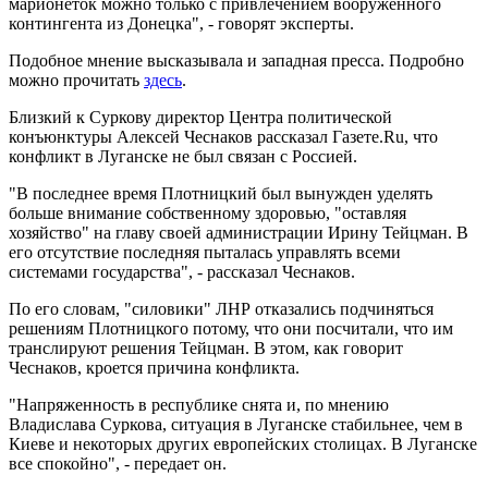
марионеток можно только с привлечением вооруженного
контингента из Донецка", - говорят эксперты.
Подобное мнение высказывала и западная пресса. Подробно
можно прочитать
здесь
.
Близкий к Суркову директор Центра политической
конъюнктуры Алексей Чеснаков рассказал Газете.Ru, что
конфликт в Луганске не был связан с Россией.
"В последнее время Плотницкий был вынужден уделять
больше внимание собственному здоровью, "оставляя
хозяйство" на главу своей администрации Ирину Тейцман. В
его отсутствие последняя пыталась управлять всеми
системами государства", - рассказал Чеснаков.
По его словам, "силовики" ЛНР отказались подчиняться
решениям Плотницкого потому, что они посчитали, что им
транслируют решения Тейцман. В этом, как говорит
Чеснаков, кроется причина конфликта.
"Напряженность в республике снята и, по мнению
Владислава Суркова, ситуация в Луганске стабильнее, чем в
Киеве и некоторых других европейских столицах. В Луганске
все спокойно", - передает он.