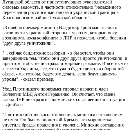
Луганской области от присутствующих руководителей
силовых ведомств, в частности относительно "незаконного
пересечения российскими танками украинской границы в
Краснодонском районе Луганской области".
23 ноября премьер-министр Владимир Гройсман заявил о
готовности украинской стороны к угрозам, которые могут
возникнуть из-за конфликта в ЛНР и пожелал, чтобы боевики
"друг друга уничтожили".
"... сейчас бандитские разборки, - я бы хотел, чтобы они
завершились тем, чтобы они друг друга просто уничтожили, и
при этом чтобы не пострадали мирные граждане. И все то, что
касается Украины, все, что нужно будет сделать в оборонной
сфере, - мы готовы, будем это делать, если будут какие-то
угрозы", - сказал премьер.
Уход Плотницкого прокомментировал нардеп и член
Коллегии МВД
Антон Геращенко. Он считает, что смена
главы ЛНР не отразится на минских соглашениях и ситуации
в Донбассе.
"Плотницкий никакого отношения к минским соглашениям
не имел. Он был марионеткой Кремля, эта марионетка
упустила бразды правления и уволена. Минские соглашения