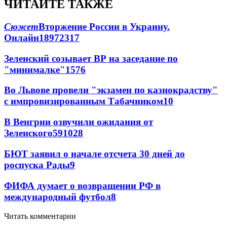
ЧИТАЙТЕ ТАКЖЕ
Сюжет
Вторжение России в Украину.
Онлайн
189
72
317
Зеленский созывает ВР на заседание по
"минималке"
15
76
Во Львове провели "экзамен по казнокрадству"
с импровизированным Табачником
10
В Венгрии озвучили ожидания от
Зеленского
59
10
28
БЮТ заявил о начале отсчета 30 дней до
роспуска Рады
9
ФИФА думает о возвращении РФ в
международный футбол
8
Читать комментарии