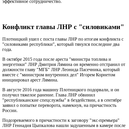
эффективное сотрудничество.
Конфликт главы ЛНР с "силовиками"
Плотницкий ушел с поста главы ЛНР по итогам конфликта с
"силовиками республики", который тянулся последние два
года.
В октябре 2015 года после ареста "министра топлива и
энергетики" ЛНР Дмитрия Лямина он временно отстранил от
должности главу "МГБ" ЛНР Леонида Пасечника, который
вместе с "министром внутренних дел" Игорем Корнетом
инициировал арест Лямина.
В августе 2016 года машину Плотницкого подорвали, и он
получил тяжелое ранение. Глава ЛНР обвинил
"республиканские спецслужбы" в бездействии, а в сентябре
заявил о попытке переворота, намекнув, на причастность
России.
Подозреваемого в причастности к заговору "экс-премьера"
ЛНР Геннадия Цыпкалова нашли задушенным в камере после