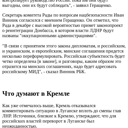
контролирует руководство России: пока им они будут
выгодны, они их будут соблюдать", - заявил Геращенко.
Секретарь комитета Рады по вопросам нацбезопасности Иван
Винник согласился с мнением Геращенко. Он отметил, что
Рада в декабре с высокой вероятностью примет законопроект
о реинтеграции Донбасса, в котором власти ЛДНР будут
названы "оккупационными администрациями".
"В связи с принятием этого закона дипломатам, и российским,
и украинским, и европейским, минские соглашения придется
несколько переформулировать. Российская субъектность будет
четко определена [в законе], и разговоры, каким образом это
отразится на минских соглашениях, надо будет адресовать
российскому МИД", - сказал Винник РБК.
Что думают в Кремле
Как уже отмечалось выше, Кремль отказывался
комментировать ситуацию в Луганске вплоть до смены глав
ЛНР. Источники, близкие к Кремлю, утверждают, что для
российских властей переворот в Луганске был
неожиданностью.