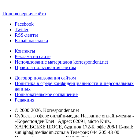
Полная версия сайта
Facebook
Twitter
RSS-ленты
E-mail рассылка
Контакты
Реклама на сайте
Использование материалов korrespondent.net
Правила пользования сайтом
Договор пользования сайтом
Политика в сфере конфиденциальности и персональных
данных
Пользовательское соглашение
Редакция
© 2000-2026, Korrespondent.net
Субъект в сфере онлайн-медиа Название онлайн-медиа -
«КореспонденТ.net» Адрес: 02091, місто Київ,
ХАРКІВСЬКЕ ШОСЕ, будинок 172-Б, офіс 208/1 E-mail:
sunlight@mediadim.com.ua
Телефон: 044-205-43-00