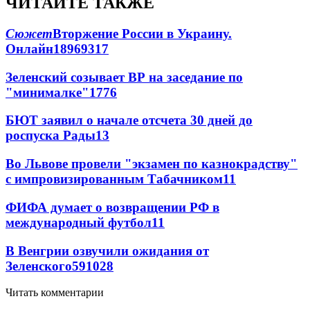
ЧИТАЙТЕ ТАКЖЕ
Сюжет
Вторжение России в Украину.
Онлайн
189
69
317
Зеленский созывает ВР на заседание по
"минималке"
17
76
БЮТ заявил о начале отсчета 30 дней до
роспуска Рады
13
Во Львове провели "экзамен по казнокрадству"
с импровизированным Табачником
11
ФИФА думает о возвращении РФ в
международный футбол
11
В Венгрии озвучили ожидания от
Зеленского
59
10
28
Читать комментарии