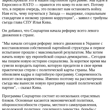
зафиксировали это в нашей партийной программе. Мы идем в
Евросоюз и НАТО — нравится это кому-то или нет. Потому
что, в первую очередь, это позволит нам остановить войну.
Нам есть, чему поучиться у Запада — выдержке, социальным
стандартам и низкому уровню коррупции", - заявил с трибуны
съезда глава СПУ Илья Кива.
Он добавил, что Соцпартия начала реформу всего левого
движения в стране.
"Мы начали сегодня реформу левого движения в Украине с
восстановления собственной партийной структуры и первое
испытание прошли с максимальной результатом. Мы хотим
начать новую эру европейской социал-демократии... Сегодня
мы пишем новую историю социализма. За короткое время мы
сумели возродить партию, которую предатели в свое время
практически стерли с политической карты страны. Мы
обновляем кадры и партийную программу. Современность
вносит свои коррективы. Именно поэтому на рассмотрение
съезда мы вынесли новую программу нашей политической
партии", – сказал Кива.
Программа Соцпартии состоит из нескольких отраслевых
блоков. Основные касаются экономической политики,
обороноспособности страны, местного самоуправления,
молодежной политики, гендерного равенства, борьбы с