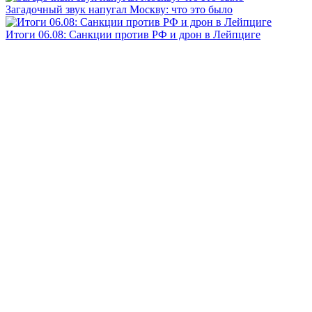
Загадочный звук напугал Москву: что это было
Итоги 06.08: Санкции против РФ и дрон в Лейпциге