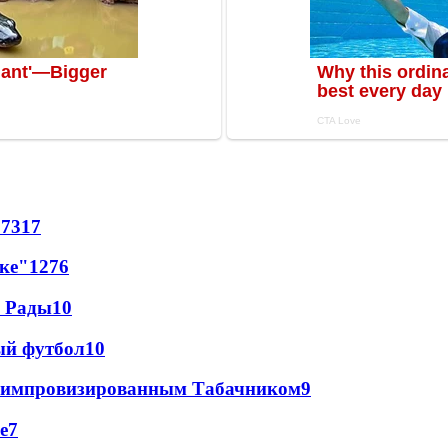
57
317
лке"
12
76
а Рады
10
ый футбол
10
 с импровизированным Табачником
9
е
7