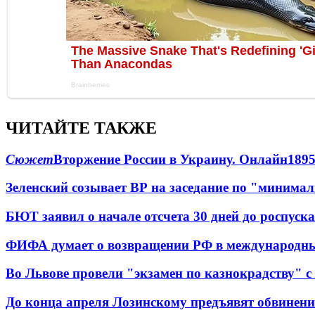
ЧИТАЙТЕ ТАКЖЕ
Сюжет
Вторжение России в Украину. Онлайн
189
Зеленский созывает ВР на заседание по "минима
БЮТ заявил о начале отсчета 30 дней до роспуск
ФИФА думает о возвращении РФ в международн
Во Львове провели "экзамен по казнокрадству"
До конца апреля Лозинскому предъявят обвинени