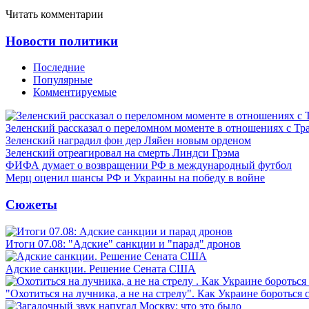
Читать комментарии
Новости политики
Последние
Популярные
Комментируемые
Зеленский рассказал о переломном моменте в отношениях с Т
Зеленский наградил фон дер Ляйен новым орденом
Зеленский отреагировал на смерть Линдси Грэма
ФИФА думает о возвращении РФ в международный футбол
Мерц оценил шансы РФ и Украины на победу в войне
Сюжеты
Итоги 07.08: "Адские" санкции и "парад" дронов
Адские санкции. Решение Сената США
"Охотиться на лучника, а не на стрелу". Как Украине бороться 