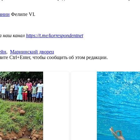
ании
Фелипе VI.
а наш канал
https://t.me/korrespondentnet
ейн
,
Мариинский дворец
те Ctrl+Enter, чтобы сообщить об этом редакции.