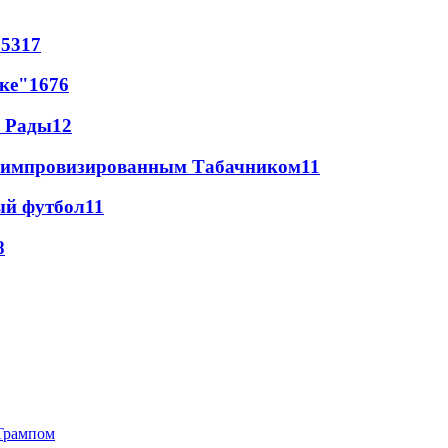
65
317
лке"
16
76
а Рады
12
 с импровизированным Табачником
11
ый футбол
11
8