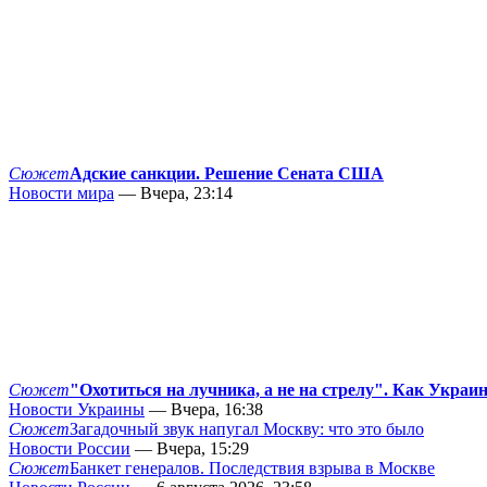
Сюжет
Адские санкции. Решение Сената США
Новости мира
— Вчера, 23:14
Сюжет
"Охотиться на лучника, а не на стрелу". Как Украи
Новости Украины
— Вчера, 16:38
Сюжет
Загадочный звук напугал Москву: что это было
Новости России
— Вчера, 15:29
Сюжет
Банкет генералов. Последствия взрыва в Москве