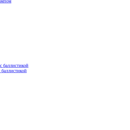
рампом
с баллистикой