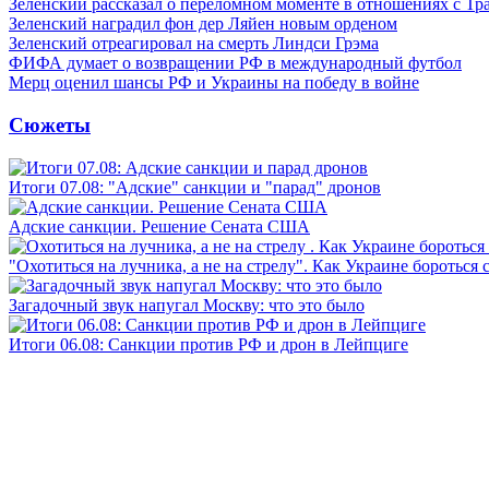
Зеленский рассказал о переломном моменте в отношениях с Т
Зеленский наградил фон дер Ляйен новым орденом
Зеленский отреагировал на смерть Линдси Грэма
ФИФА думает о возвращении РФ в международный футбол
Мерц оценил шансы РФ и Украины на победу в войне
Сюжеты
Итоги 07.08: "Адские" санкции и "парад" дронов
Адские санкции. Решение Сената США
"Охотиться на лучника, а не на стрелу". Как Украине бороться 
Загадочный звук напугал Москву: что это было
Итоги 06.08: Санкции против РФ и дрон в Лейпциге