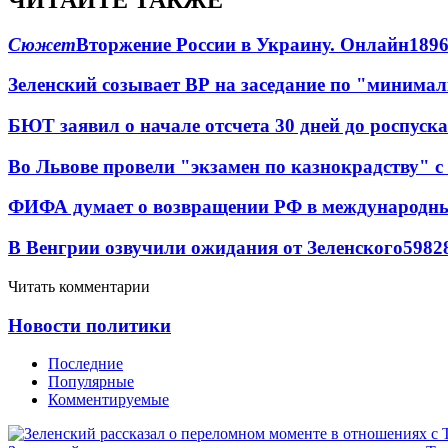
Сюжет
Вторжение России в Украину. Онлайн
189
Зеленский созывает ВР на заседание по "минима
БЮТ заявил о начале отсчета 30 дней до роспуск
Во Львове провели "экзамен по казнокрадству"
ФИФА думает о возвращении РФ в международн
В Венгрии озвучили ожидания от Зеленского
59
8
2
Читать комментарии
Новости политики
Последние
Популярные
Комментируемые