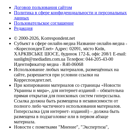
Договор пользования сайтом
Политика в сфере конфиденциальности и персональных
данных
Пользовательское соглашение
Редакция
© 2000-2026, Korrespondent.net
Субъект в сфере онлайн-медиа Название онлайн-медиа -
«КореспонденТ.net» Адрес: 02091, місто Київ,
ХАРКІВСЬКЕ ШОСЕ, будинок 172-Б, офіс 208/1 E-mail:
sunlight@mediadim.com.ua
Телефон: 044-205-43-00
Идентификатор медиа - R40-06068
Использование любых материалов, размещённых на
сайте, разрешается при условии ссылки на
Корреспондент.net.
При копировании материалов со страницы «Новости
Украины и мира», для интернет-изданий – обязательна
прямая открытая для поисковых систем гиперссылка.
Ссылка должна быть размещена в независимости от
полного либо частичного использования материалов.
Гиперссылка (для интернет- изданий) – должна быть
размещена в подзаголовке или в первом абзаце
материала.
Новости с пометками "Мнение", "Экспертиза",