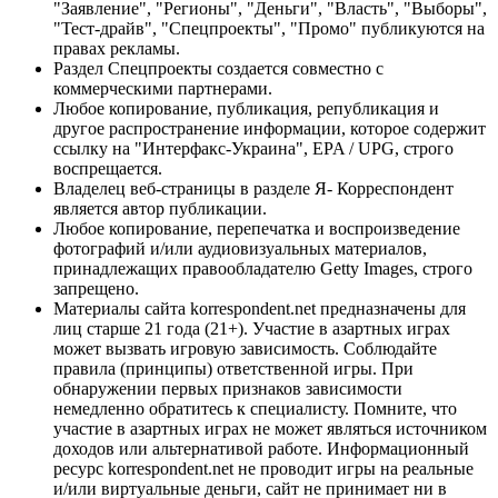
"Заявление", "Регионы", "Деньги", "Власть", "Выборы",
"Тест-драйв", "Спецпроекты", "Промо" публикуются на
правах рекламы.
Раздел Спецпроекты создается совместно с
коммерческими партнерами.
Любое копирование, публикация, републикация и
другое распространение информации, которое содержит
ссылку на "Интерфакс-Украина", EPA / UPG, строго
воспрещается.
Владелец веб-страницы в разделе Я- Корреспондент
является автор публикации.
Любое копирование, перепечатка и воспроизведение
фотографий и/или аудиовизуальных материалов,
принадлежащих правообладателю Getty Images, строго
запрещено.
Материалы сайта korrespondent.net предназначены для
лиц старше 21 года (21+). Участие в азартных играх
может вызвать игровую зависимость. Соблюдайте
правила (принципы) ответственной игры. При
обнаружении первых признаков зависимости
немедленно обратитесь к специалисту. Помните, что
участие в азартных играх не может являться источником
доходов или альтернативой работе. Информационный
ресурс korrespondent.net не проводит игры на реальные
и/или виртуальные деньги, сайт не принимает ни в