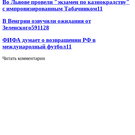
Во Львове провели "экзамен по казнокрадству"
с импровизированным Табачником
11
В Венгрии озвучили ожидания от
Зеленского
59
11
28
ФИФА думает о возвращении РФ в
международный футбол
11
Читать комментарии