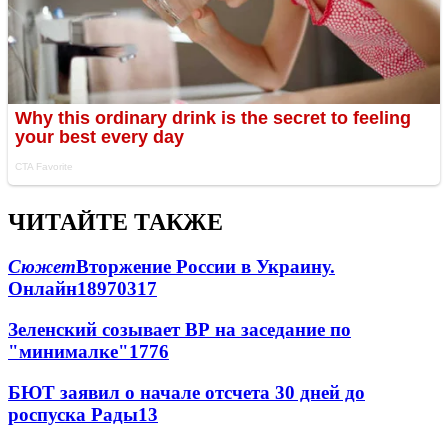
ЧИТАЙТЕ ТАКЖЕ
Сюжет
Вторжение России в Украину.
Онлайн
189
70
317
Зеленский созывает ВР на заседание по
"минималке"
17
76
БЮТ заявил о начале отсчета 30 дней до
роспуска Рады
13