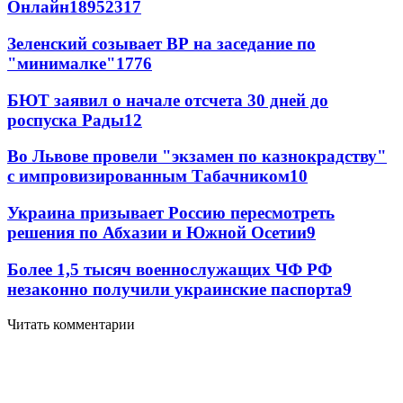
Онлайн
189
52
317
Зеленский созывает ВР на заседание по
"минималке"
17
76
БЮТ заявил о начале отсчета 30 дней до
роспуска Рады
12
Во Львове провели "экзамен по казнокрадству"
с импровизированным Табачником
10
Украина призывает Россию пересмотреть
решения по Абхазии и Южной Осетии
9
Более 1,5 тысяч военнослужащих ЧФ РФ
незаконно получили украинские паспорта
9
Читать комментарии