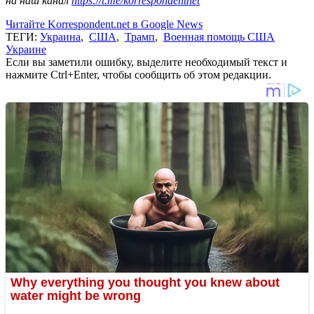
на наш канал
https://t.me/korrespondentnet
Читайте Korrespondent.net в Google News
ТЕГИ:
Украина
,
США
,
Трамп
,
Военная помощь США
Украине
Если вы заметили ошибку, выделите необходимый текст и
нажмите Ctrl+Enter, чтобы сообщить об этом редакции.