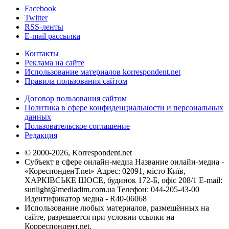
Facebook
Twitter
RSS-ленты
E-mail рассылка
Контакты
Реклама на сайте
Использование материалов korrespondent.net
Правила пользования сайтом
Договор пользования сайтом
Политика в сфере конфиденциальности и персональных
данных
Пользовательское соглашение
Редакция
© 2000-2026, Korrespondent.net
Субъект в сфере онлайн-медиа Название онлайн-медиа -
«КореспонденТ.net» Адрес: 02091, місто Київ,
ХАРКІВСЬКЕ ШОСЕ, будинок 172-Б, офіс 208/1 E-mail:
sunlight@mediadim.com.ua
Телефон: 044-205-43-00
Идентификатор медиа - R40-06068
Использование любых материалов, размещённых на
сайте, разрешается при условии ссылки на
Корреспондент.net.