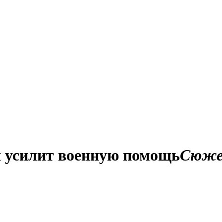
я усилит военную помощь
Сюж