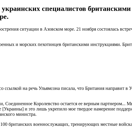
 украинских специалистов британскими
ре.
стрения ситуации в Азовском море. 21 ноября состоялась встре
енных и морских пехотинцев британскими инструкциями. Брита
 со ссылкой на речь Ульямсона писала, что Британия направит в
сии, Соединенное Королевство остается ее верным партнером...
е [Украины] и это лишь укрепило мое твердое намерение поддер
анского министра.
100 британских военнослужащих, тренирующих местные войска в