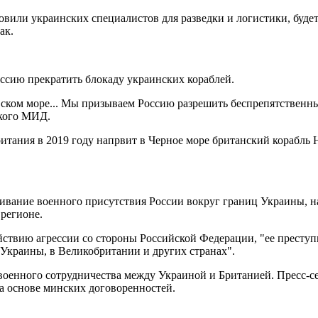
вили украинских специалистов для разведки и логистики, буд
ак.
оссию прекратить блокаду украинских кораблей.
ком море... Мы призываем Россию разрешить беспрепятственны
ского МИД.
ритания в 2019 году напрвит в Черное море британский корабль
ивание военного присутствия России вокруг границ Украины, на
регионе.
йствию агрессии со стороны Российской Федерации, "ее престу
Украины, в Великобритании и других странах".
военного сотрудничества между Украиной и Британией. Пресс-се
а основе минских договоренностей.