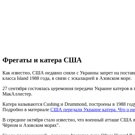
Фрегаты и катера США
Как известно, США недавно сняли с Украины запрет на поста
класса Island 1988 года, в связи с эскалацией в Азовском море.
27 сентября состоялась церемония передачи Украине катеров
МакАллистер.
Катера называются Cushing и Drummond, построены в 1988 году
Подробно в материале
США передали Украине катера. Что о ни
В середине октября стало известно, что военный атташе США
Чёрном и Азовском морях".