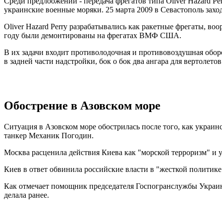
Среди предлоожений - передача фрегатов типа Oliver Hazard 
украинские
военные
моряки
.
25 марта 2009
в Севастополь
захо
Oliver Hazard Perry разрабатывались как ракетные фрегаты, 
году были демонтированы на фрегатах ВМФ США.
В их задачи входит противолодочная и противовоздушная обор
в задней части надстройки, бок о бок два ангара для вертолето
Обострение в Азовском море
Ситуация в Азовском море обострилась после того, как украин
танкер Механик Погодин.
Москва расценила действия Киева как "морской терроризм" и 
Киев в ответ обвинила российские власти в "жесткой политике
Как отмечает помощник председателя Госпогранслужбы Украины
делала ранее.