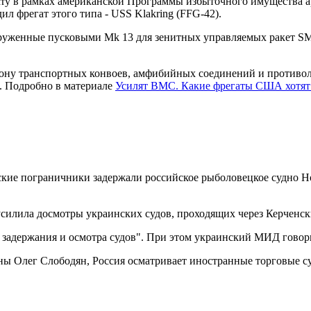
Perry в рамках американской Программы избыточного имущества 
дил
фрегат
этого типа -
USS Klakring
(
FFG
-42).
вооруженные пусковыми Mk 13 для зенитных управляемых ракет 
ону транспортных конвоев, амфибийных соединений и противоло
в. Подробно в материале
Усилят ВМС. Какие фрегаты США хотят 
ские пограничники задержали российское рыболовецкое судно Но
усилила досмотры украинских судов, проходящих через Керченс
 задержания и осмотра судов". При этом украинский МИД говори
 Олег Слободян, Россия осматривает иностранные торговые суд