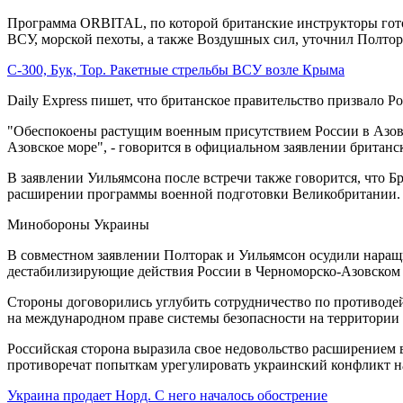
Программа ORBITAL, по которой британские инструкторы гото
ВСУ, морской пехоты, а также Воздушных сил, уточнил Полтор
С-300, Бук, Тор. Ракетные стрельбы ВСУ возле Крыма
Daily Express пишет, что британское правительство призвало Р
"Обеспокоены растущим военным присутствием России в Азовс
Азовское море", - говорится в официальном заявлении британ
В заявлении Уильямсона после встречи также говорится, что Б
расширении программы военной подготовки Великобритании.
Минобороны Украины
В совместном заявлении Полторак и Уильямсон осудили наращ
дестабилизирующие действия России в Черноморско-Азовском 
Стороны договорились углубить сотрудничество по противоде
на международном праве системы безопасности на территории 
Российская сторона выразила свое недовольство расширением 
противоречат попыткам урегулировать украинский конфликт н
Украина продает Норд. С него началось обострение