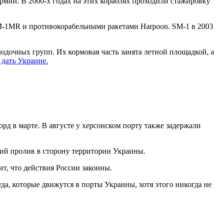
армии.
В
2000-х
годах
на этих
кораблях
проходили стажировку
SM-1MR и противокорабельными ракетами Harpoon. SM-1 в 2003
дочных групп. Их кормовая часть занята летной площадкой, а
дать Украине.
рд в марте. В августе у херсонском порту также задержали
кий пролив в сторону территории Украины.
т, что действия России законны.
а, которые движутся в порты Украины, хотя этого никогда не