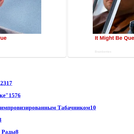
72
317
лке"
15
76
 с импровизированным Табачником
10
8
а Рады
8