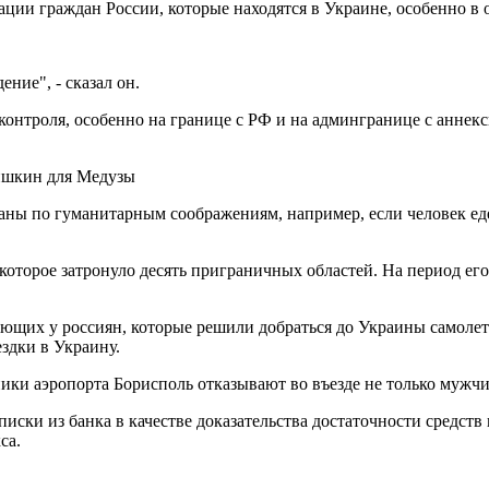
ции граждан России, которые находятся в Украине, особенно в о
ние", - сказал он.
онтроля, особенно на границе с РФ и на админгранице с аннек
Шишкин для Медузы
аны по гуманитарным соображениям, например, если человек еде
 которое затронуло десять приграничных областей. На период ег
ающих у россиян, которые решили добраться до Украины самолет
ездки в Украину.
ики аэропорта Борисполь отказывают во въезде не только мужч
ки из банка в качестве доказательства достаточности средств 
са.