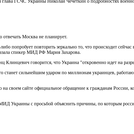
зал глава ГСЧС Украины Николай Чечеткин о подробностях военн
о отвечать Москва не планирует.
-либо попробует повторить зеркально то, что происходит сейчас 
сказала спикер МИД РФ Мария Захарова.
ц Клинцевич говорится, что Украина "откровенно идет на разры
то станет сильнейшим ударом по миллионам украинцев, работающ
ло на своем сайте официальное обращение к гражданам России, 
 МИД Украины с просьбой объяснить причины, по которым росси