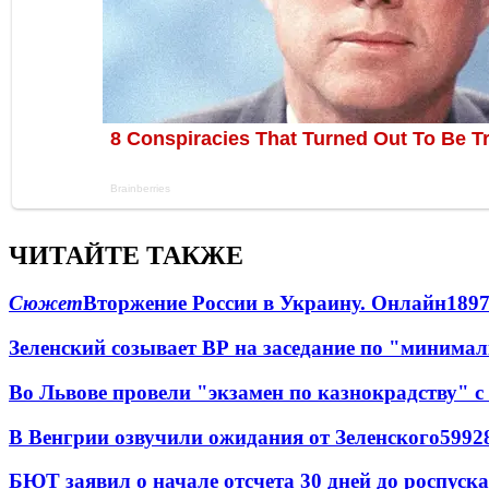
ЧИТАЙТЕ ТАКЖЕ
Сюжет
Вторжение России в Украину. Онлайн
189
Зеленский созывает ВР на заседание по "минима
Во Львове провели "экзамен по казнокрадству"
В Венгрии озвучили ожидания от Зеленского
59
9
2
БЮТ заявил о начале отсчета 30 дней до роспуск