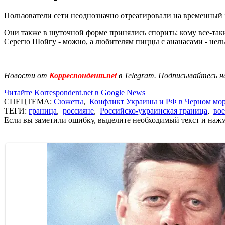
Пользователи сети неоднозначно отреагировали на временный з
Они также в шуточной форме принялись спорить: кому все-так
Серегю Шойгу - можно, а любителям пиццы с ананасами - нель
Новости от
Корреспондент.net
в Telegram. Подписывайтесь н
Читайте Korrespondent.net в Google News
СПЕЦТЕМА:
Сюжеты
,
Конфликт Украины и РФ в Черном мо
ТЕГИ:
граница
,
россияне
,
Российско-украинская граница
,
во
Если вы заметили ошибку, выделите необходимый текст и нажми