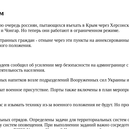
ым
ую очередь россиян, пытающихся въехать в Крым через Херсонск
 и Чонгар. Но теперь они работают в ограниченном режиме.
транных граждан - отныне через эти пункты на аннексированны
ного положения.
деев сообщил об усилении мер безопасности на админгранице 
ятельность населения.
тных напитков возле подразделений Вооруженных сил Украины и
ичат военное присутствие. Порты также включены в план мероп
ас и изымать технику из-за военного положения не будут. Но п
ьных отрядов. Определены задачи для территориальных систем
ту систем оповещения. При выполнении заданий важно сосредот