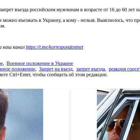
апрет въезда российским мужчинам в возрасте от 16 до 60 лет 
и можно въезжать в Украину, а кому - нельзя. Выяснилось, что
зя.
а наш канал
https://t.me/korrespondentnet
ре
,
Военное положение в Украине
енное положение
,
Запрет на въезд
,
запрет въезда
,
реакция соцсе
те Ctrl+Enter, чтобы сообщить об этом редакции.