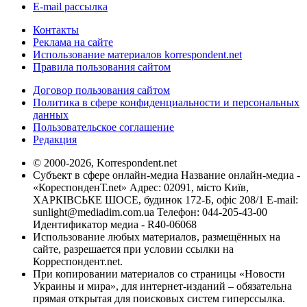
E-mail рассылка
Контакты
Реклама на сайте
Использование материалов korrespondent.net
Правила пользования сайтом
Договор пользования сайтом
Политика в сфере конфиденциальности и персональных
данных
Пользовательское соглашение
Редакция
© 2000-2026, Korrespondent.net
Субъект в сфере онлайн-медиа Название онлайн-медиа -
«КореспонденТ.net» Адрес: 02091, місто Київ,
ХАРКІВСЬКЕ ШОСЕ, будинок 172-Б, офіс 208/1 E-mail:
sunlight@mediadim.com.ua
Телефон: 044-205-43-00
Идентификатор медиа - R40-06068
Использование любых материалов, размещённых на
сайте, разрешается при условии ссылки на
Корреспондент.net.
При копировании материалов со страницы «Новости
Украины и мира», для интернет-изданий – обязательна
прямая открытая для поисковых систем гиперссылка.