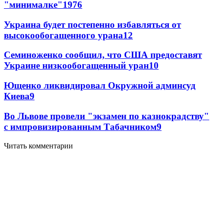
"минималке"
19
76
Украина будет постепенно избавляться от
высокообогащенного урана
12
Семиноженко сообщил, что США предоставят
Украине низкообогащенный уран
10
Ющенко ликвидировал Окружной админсуд
Киева
9
Во Львове провели "экзамен по казнокрадству"
с импровизированным Табачником
9
Читать комментарии