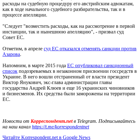
расходы на судебную процедуру его австрийским адвокатам,
как в ходе начального судебного разбирательства, так и в
процессе апелляции.
"Следует "возместить расходы, как на рассмотрение в первой
инстанции, так и нынешнюю апелляцию", - призвал суд
Совет ЕС.
Отметим, в апреле
суд ЕС отказался отменять санкции против
Азарова
.
Напомним, в марте 2015 года
ЕС опубликовал санкционный
список
подозреваемых в незаконном присвоении госсредств в
Украине. В него вошли отстраненный от власти президент
Виктор Янукович, экс-глава администрации главы
государства Андрей Клюев и еще 16 украинских чиновников
и бизнесменов. Их средства были заморожены на территории
ЕС.
Новости от
Корреспондент.net
в Telegram. Подписывайтесь
на наш канал
https://t.me/korrespondentnet
Читайте Korrespondent.net в Google News