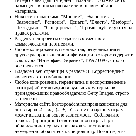
Гиперссылка (для интернет- изданий) – должна быть
размещена в подзаголовке или в первом абзаце
материала.
Новости с пометками "Мнение", "Экспертиза",
"Заявление", "Регионы", "Деньги", "Власть", "Выборы",
"Тест-драйв", "Спецпроекты", "Промо" публикуются на
правах рекламы.
Раздел Спецпроекты создается совместно с
коммерческими партнерами.
Любое копирование, публикация, републикация и
другое распространение информации, которое содержит
ссылку на "Интерфакс-Украина", EPA / UPG, строго
воспрещается.
Владелец веб-страницы в разделе Я- Корреспондент
является автор публикации.
Любое копирование, перепечатка и воспроизведение
фотографий и/или аудиовизуальных материалов,
принадлежащих правообладателю Getty Images, строго
запрещено.
Материалы сайта korrespondent.net предназначены для
лиц старше 21 года (21+). Участие в азартных играх
может вызвать игровую зависимость. Соблюдайте
правила (принципы) ответственной игры. При
обнаружении первых признаков зависимости
немедленно обратитесь к специалисту. Помните, что