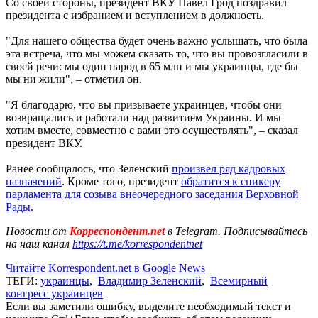
Со своей стороны, президент ВКУ Павел Грод поздравил
президента с избранием и вступлением в должность.
"Для нашего общества будет очень важно услышать, что была
эта встреча, что мы можем сказать то, что вы провозгласили в
своей речи: мы один народ в 65 млн и мы украинцы, где бы
мы ни жили", – отметил он.
"Я благодарю, что вы призываете украинцев, чтобы они
возвращались и работали над развитием Украины. И мы
хотим вместе, совместно с вами это осуществлять", – сказал
президент ВКУ.
Ранее сообщалось, что Зеленский
произвел ряд кадровых
назначений
. Кроме того, президент
обратится к спикеру
парламента для созыва внеочередного заседания Верховной
Рады
.
Новости от
Корреспондент.net
в Telegram. Подписывайтесь
на наш канал
https://t.me/korrespondentnet
Читайте Korrespondent.net в Google News
ТЕГИ:
украинцы
,
Владимир Зеленский
,
Всемирный
конгресс украинцев
Если вы заметили ошибку, выделите необходимый текст и