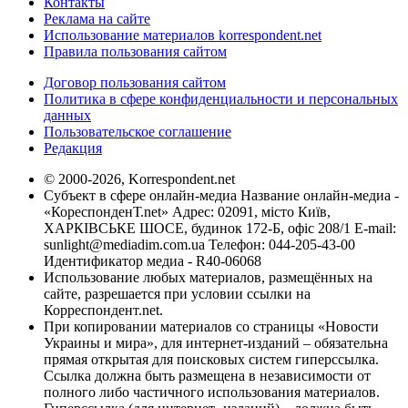
Контакты
Реклама на сайте
Использование материалов korrespondent.net
Правила пользования сайтом
Договор пользования сайтом
Политика в сфере конфиденциальности и персональных
данных
Пользовательское соглашение
Редакция
© 2000-2026, Korrespondent.net
Субъект в сфере онлайн-медиа Название онлайн-медиа -
«КореспонденТ.net» Адрес: 02091, місто Київ,
ХАРКІВСЬКЕ ШОСЕ, будинок 172-Б, офіс 208/1 E-mail:
sunlight@mediadim.com.ua
Телефон: 044-205-43-00
Идентификатор медиа - R40-06068
Использование любых материалов, размещённых на
сайте, разрешается при условии ссылки на
Корреспондент.net.
При копировании материалов со страницы «Новости
Украины и мира», для интернет-изданий – обязательна
прямая открытая для поисковых систем гиперссылка.
Ссылка должна быть размещена в независимости от
полного либо частичного использования материалов.