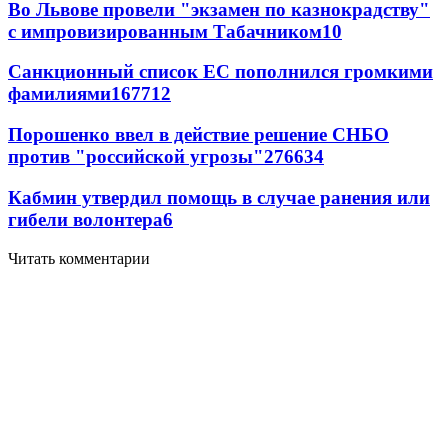
Во Львове провели "экзамен по казнокрадству"
с импровизированным Табачником
10
Санкционный список ЕС пополнился громкими
фамилиями
167
7
12
Порошенко ввел в действие решение СНБО
против "российской угрозы"
276
6
34
Кабмин утвердил помощь в случае ранения или
гибели волонтера
6
Читать комментарии