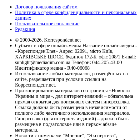
Договор пользования сайтом
Политика в сфере конфиденциальности и персональных
данных
Пользовательское соглашение
Редакция
© 2000-2026, Korrespondent.net
Субъект в сфере онлайн-медиа Название онлайн-медиа -
«КореспонденТ.net» Адрес: 02091, місто Київ,
ХАРКІВСЬКЕ ШОСЕ, будинок 172-Б, офіс 208/1 E-mail:
sunlight@mediadim.com.ua
Телефон: 044-205-43-00
Идентификатор медиа - R40-06068
Использование любых материалов, размещённых на
сайте, разрешается при условии ссылки на
Корреспондент.net.
При копировании материалов со страницы «Новости
Украины и мира», для интернет-изданий – обязательна
прямая открытая для поисковых систем гиперссылка.
Ссылка должна быть размещена в независимости от
полного либо частичного использования материалов.
Гиперссылка (для интернет- изданий) – должна быть
размещена в подзаголовке или в первом абзаце
материала.
Новости с пометками "Мнение", "Экспертиза",