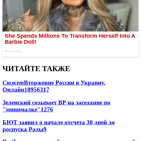
ЧИТАЙТЕ ТАКЖЕ
Сюжет
Вторжение России в Украину.
Онлайн
189
56
317
Зеленский созывает ВР на заседание по
"минималке"
12
76
БЮТ заявил о начале отсчета 30 дней до
роспуска Рады
9