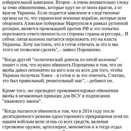
избирательной кампании. Второе - я очень внимательно слежу
за теми обвинениями, которые идут не от моих врагов, а от
врагов Украины. Если подается заявление в следственные
органы на то, что украинские военные корабли, которые шли
оборонять Азовское побережье Мариуполя в рамках рутинной
ротации, является провокацией против РФ и это попытка
переложить ответственность со стороны страны-агрессора... И
сейчас пятая колонна пытается переложить это на власть
Украины. Хочу настоять, что я готов отвечать за это и мы
этого не позволим сделать", - заявил Порошенко.
"Когда другой "политический деятель из пятой колонны"
пишет о том, что нужно обвинить Порошенко в том, что он
якобы давил непонятно на кого или на всех для того, чтобы
Украина получила Томос - я готов и за это отвечать. Считаю,
это был правильный, решительный шаг", - добавил он.
Кроме того, экс-президент прокомментировал обвинения
якобы в незаконных приказах для ВСУ и подписании
"языкового закона".
"Когда пытаются обвинить в том, что в 2014 году после
десятидневного режима одностороннего прекращения огня по
нашим войскам вели огонь со всех средств, включая
стрелковое оружие, артиллерии, минометов и я тогда отдал