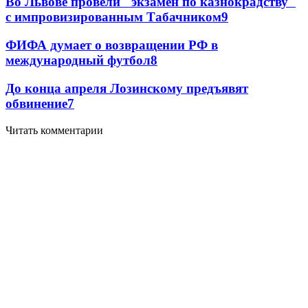
Во Львове провели "экзамен по казнокрадству"
с импровизированным Табачником
9
ФИФА думает о возвращении РФ в
международный футбол
8
До конца апреля Лозинскому предъявят
обвинение
7
Читать комментарии