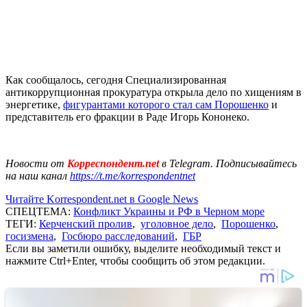
Как сообщалось, сегодня Специализированная
антикоррупционная прокуратура открыла дело по хищениям в
энергетике,
фигурантами которого стал сам Порошенко
и
представитель его фракции в Раде Игорь Кононеко.
Новости от
Корреспондент.net
в Telegram. Подписывайтесь
на наш канал
https://t.me/korrespondentnet
Читайте Korrespondent.net в Google News
СПЕЦТЕМА:
Конфликт Украины и РФ в Черном море
ТЕГИ:
Керченский пролив
,
уголовное дело
,
Порошенко
,
госизмена
,
Госбюро расследований
,
ГБР
Если вы заметили ошибку, выделите необходимый текст и
нажмите Ctrl+Enter, чтобы сообщить об этом редакции.