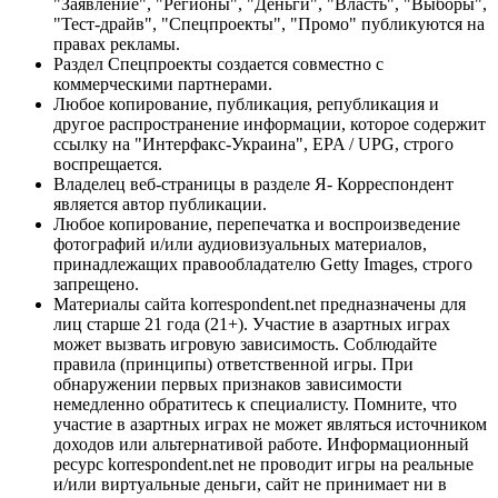
"Заявление", "Регионы", "Деньги", "Власть", "Выборы",
"Тест-драйв", "Спецпроекты", "Промо" публикуются на
правах рекламы.
Раздел Спецпроекты создается совместно с
коммерческими партнерами.
Любое копирование, публикация, републикация и
другое распространение информации, которое содержит
ссылку на "Интерфакс-Украина", EPA / UPG, строго
воспрещается.
Владелец веб-страницы в разделе Я- Корреспондент
является автор публикации.
Любое копирование, перепечатка и воспроизведение
фотографий и/или аудиовизуальных материалов,
принадлежащих правообладателю Getty Images, строго
запрещено.
Материалы сайта korrespondent.net предназначены для
лиц старше 21 года (21+). Участие в азартных играх
может вызвать игровую зависимость. Соблюдайте
правила (принципы) ответственной игры. При
обнаружении первых признаков зависимости
немедленно обратитесь к специалисту. Помните, что
участие в азартных играх не может являться источником
доходов или альтернативой работе. Информационный
ресурс korrespondent.net не проводит игры на реальные
и/или виртуальные деньги, сайт не принимает ни в