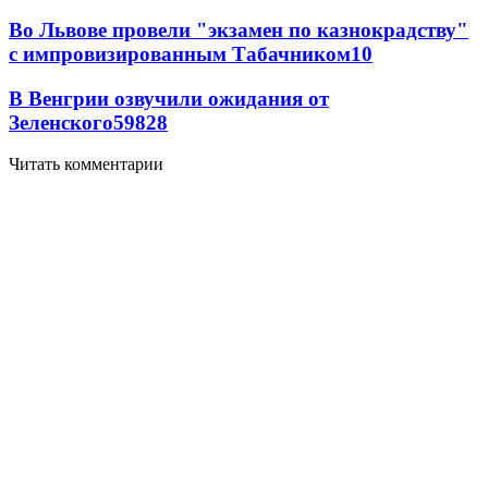
Во Львове провели "экзамен по казнокрадству"
с импровизированным Табачником
10
В Венгрии озвучили ожидания от
Зеленского
59
8
28
Читать комментарии