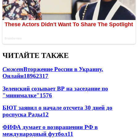
ЧИТАЙТЕ ТАКЖЕ
Сюжет
Вторжение России в Украину.
Онлайн
189
62
317
Зеленский созывает ВР на заседание по
"минималке"
15
76
БЮТ заявил о начале отсчета 30 дней до
роспуска Рады
12
ФИФА думает о возвращении РФ в
международный футбол
11