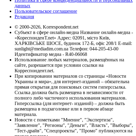
Политика в сфере конфиденциальности и персональных
данных
Пользовательское соглашение
Редакция
© 2000-2026, Korrespondent.net
Субъект в сфере онлайн-медиа Название онлайн-медиа -
«КореспонденТ.net» Адрес: 02091, місто Київ,
ХАРКІВСЬКЕ ШОСЕ, будинок 172-Б, офіс 208/1 E-mail:
sunlight@mediadim.com.ua
Телефон: 044-205-43-00
Идентификатор медиа - R40-06068
Использование любых материалов, размещённых на
сайте, разрешается при условии ссылки на
Корреспондент.net.
При копировании материалов со страницы «Новости
Украины и мира», для интернет-изданий – обязательна
прямая открытая для поисковых систем гиперссылка.
Ссылка должна быть размещена в независимости от
полного либо частичного использования материалов.
Гиперссылка (для интернет- изданий) – должна быть
размещена в подзаголовке или в первом абзаце
материала.
Новости с пометками "Мнение", "Экспертиза",
"Заявление", "Регионы", "Деньги", "Власть", "Выборы",
"Тест-драйв", "Спецпроекты", "Промо" публикуются на