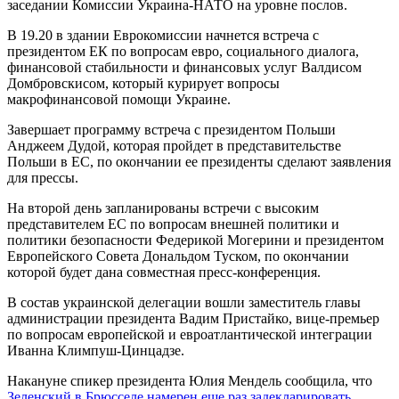
заседании Комиссии Украина-НАТО на уровне послов.
В 19.20 в здании Еврокомиссии начнется встреча с
президентом ЕК по вопросам евро, социального диалога,
финансовой стабильности и финансовых услуг Валдисом
Домбровскисом, который курирует вопросы
макрофинансовой помощи Украине.
Завершает программу встреча с президентом Польши
Анджеем Дудой, которая пройдет в представительстве
Польши в ЕС, по окончании ее президенты сделают заявления
для прессы.
На второй день запланированы встречи с высоким
представителем ЕС по вопросам внешней политики и
политики безопасности Федерикой Могерини и президентом
Европейского Совета Дональдом Туском, по окончании
которой будет дана совместная пресс-конференция.
В состав украинской делегации вошли заместитель главы
администрации президента Вадим Пристайко, вице-премьер
по вопросам европейской и евроатлантической интеграции
Иванна Климпуш-Цинцадзе.
Накануне спикер президента Юлия Мендель сообщила, что
Зеленский в Брюсселе намерен еще раз задекларировать