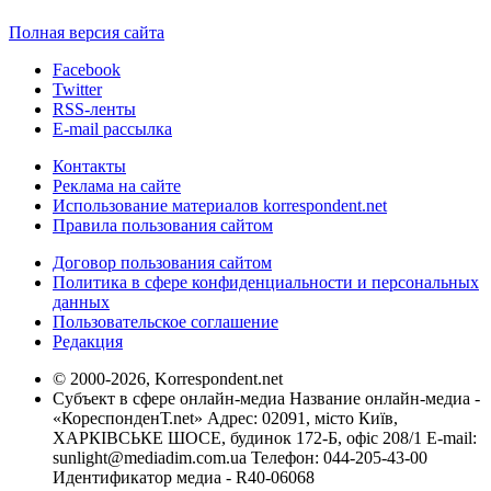
Полная версия сайта
Facebook
Twitter
RSS-ленты
E-mail рассылка
Контакты
Реклама на сайте
Использование материалов korrespondent.net
Правила пользования сайтом
Договор пользования сайтом
Политика в сфере конфиденциальности и персональных
данных
Пользовательское соглашение
Редакция
© 2000-2026, Korrespondent.net
Субъект в сфере онлайн-медиа Название онлайн-медиа -
«КореспонденТ.net» Адрес: 02091, місто Київ,
ХАРКІВСЬКЕ ШОСЕ, будинок 172-Б, офіс 208/1 E-mail:
sunlight@mediadim.com.ua
Телефон: 044-205-43-00
Идентификатор медиа - R40-06068