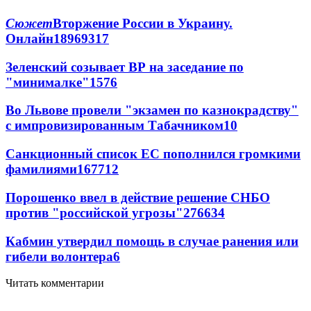
Сюжет
Вторжение России в Украину.
Онлайн
189
69
317
Зеленский созывает ВР на заседание по
"минималке"
15
76
Во Львове провели "экзамен по казнокрадству"
с импровизированным Табачником
10
Санкционный список ЕС пополнился громкими
фамилиями
167
7
12
Порошенко ввел в действие решение СНБО
против "российской угрозы"
276
6
34
Кабмин утвердил помощь в случае ранения или
гибели волонтера
6
Читать комментарии