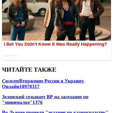
ЧИТАЙТЕ ТАКЖЕ
Сюжет
Вторжение России в Украину.
Онлайн
189
70
317
Зеленский созывает ВР на заседание по
"минималке"
13
76
Во Львове провели "экзамен по казнокрадству"