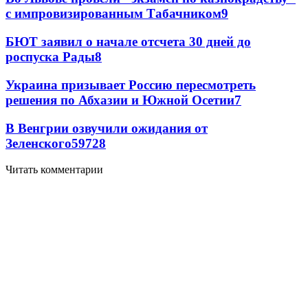
с импровизированным Табачником
9
БЮТ заявил о начале отсчета 30 дней до
роспуска Рады
8
Украина призывает Россию пересмотреть
решения по Абхазии и Южной Осетии
7
В Венгрии озвучили ожидания от
Зеленского
59
7
28
Читать комментарии