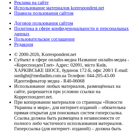
Реклама на сайте
Использование материалов korrespondent.net
Правила пользования сайтом
Договор пользования сайтом
Политика в сфере конфиденциальности и персональных
данных
Пользовательское соглашение
Редакция
© 2000-2026, Korrespondent.net
Субъект в сфере онлайн-медиа Название онлайн-медиа -
«КореспонденТ.net» Адрес: 02091, місто Київ,
ХАРКІВСЬКЕ ШОСЕ, будинок 172-Б, офіс 208/1 E-mail:
sunlight@mediadim.com.ua
Телефон: 044-205-43-00
Идентификатор медиа - R40-06068
Использование любых материалов, размещённых на
сайте, разрешается при условии ссылки на
Корреспондент.net.
При копировании материалов со страницы «Новости
Украины и мира», для интернет-изданий – обязательна
прямая открытая для поисковых систем гиперссылка.
Ссылка должна быть размещена в независимости от
полного либо частичного использования материалов.
Гиперссылка (для интернет- изданий) – должна быть