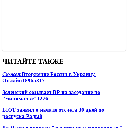
ЧИТАЙТЕ ТАКЖЕ
Сюжет
Вторжение России в Украину.
Онлайн
189
65
317
Зеленский созывает ВР на заседание по
"минималке"
12
76
БЮТ заявил о начале отсчета 30 дней до
роспуска Рады
8
Во Львове провели "экзамен по казнокрадству"