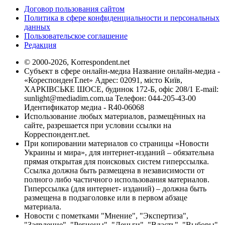
Договор пользования сайтом
Политика в сфере конфиденциальности и персональных
данных
Пользовательское соглашение
Редакция
© 2000-2026, Korrespondent.net
Субъект в сфере онлайн-медиа Название онлайн-медиа -
«КореспонденТ.net» Адрес: 02091, місто Київ,
ХАРКІВСЬКЕ ШОСЕ, будинок 172-Б, офіс 208/1 E-mail:
sunlight@mediadim.com.ua
Телефон: 044-205-43-00
Идентификатор медиа - R40-06068
Использование любых материалов, размещённых на
сайте, разрешается при условии ссылки на
Корреспондент.net.
При копировании материалов со страницы «Новости
Украины и мира», для интернет-изданий – обязательна
прямая открытая для поисковых систем гиперссылка.
Ссылка должна быть размещена в независимости от
полного либо частичного использования материалов.
Гиперссылка (для интернет- изданий) – должна быть
размещена в подзаголовке или в первом абзаце
материала.
Новости с пометками "Мнение", "Экспертиза",
"Заявление", "Регионы", "Деньги", "Власть", "Выборы",