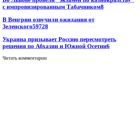
с импровизированным Табачником
8
В Венгрии озвучили ожидания от
Зеленского
59
7
28
Украина призывает Россию пересмотреть
решения по Абхазии и Южной Осетии
6
Читать комментарии