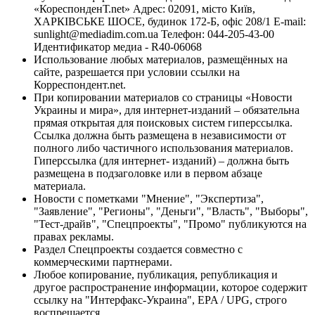
«КореспонденТ.net» Адрес: 02091, місто Київ,
ХАРКІВСЬКЕ ШОСЕ, будинок 172-Б, офіс 208/1 E-mail:
sunlight@mediadim.com.ua
Телефон: 044-205-43-00
Идентификатор медиа - R40-06068
Использование любых материалов, размещённых на
сайте, разрешается при условии ссылки на
Корреспондент.net.
При копировании материалов со страницы «Новости
Украины и мира», для интернет-изданий – обязательна
прямая открытая для поисковых систем гиперссылка.
Ссылка должна быть размещена в независимости от
полного либо частичного использования материалов.
Гиперссылка (для интернет- изданий) – должна быть
размещена в подзаголовке или в первом абзаце
материала.
Новости с пометками "Мнение", "Экспертиза",
"Заявление", "Регионы", "Деньги", "Власть", "Выборы",
"Тест-драйв", "Спецпроекты", "Промо" публикуются на
правах рекламы.
Раздел Спецпроекты создается совместно с
коммерческими партнерами.
Любое копирование, публикация, републикация и
другое распространение информации, которое содержит
ссылку на "Интерфакс-Украина", EPA / UPG, строго
воспрещается.