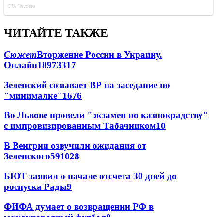
ЧИТАЙТЕ ТАКЖЕ
Сюжет
Вторжение России в Украину.
Онлайн
189
73
317
Зеленский созывает ВР на заседание по
"минималке"
16
76
Во Львове провели "экзамен по казнокрадству"
с импровизированным Табачником
10
В Венгрии озвучили ожидания от
Зеленского
59
10
28
БЮТ заявил о начале отсчета 30 дней до
роспуска Рады
9
ФИФА думает о возвращении РФ в