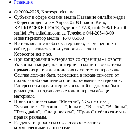
Редакция
© 2000-2026, Korrespondent.net
Субъект в сфере онлайн-медиа Название онлайн-медиа -
«КореспонденТ.net» Адрес: 02091, місто Київ,
ХАРКІВСЬКЕ ШОСЕ, будинок 172-Б, офіс 208/1 E-mail:
sunlight@mediadim.com.ua
Телефон: 044-205-43-00
Идентификатор медиа - R40-06068
Использование любых материалов, размещённых на
сайте, разрешается при условии ссылки на
Корреспондент.net.
При копировании материалов со страницы «Новости
Украины и мира», для интернет-изданий – обязательна
прямая открытая для поисковых систем гиперссылка.
Ссылка должна быть размещена в независимости от
полного либо частичного использования материалов.
Гиперссылка (для интернет- изданий) – должна быть
размещена в подзаголовке или в первом абзаце
материала.
Новости с пометками "Мнение", "Экспертиза",
"Заявление", "Регионы", "Деньги", "Власть", "Выборы",
"Тест-драйв", "Спецпроекты", "Промо" публикуются на
правах рекламы.
Раздел Спецпроекты создается совместно с
коммерческими партнерами.