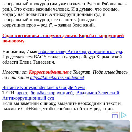
генеральный прокурор (им уже назначен Руслан Рябошапка –
ред.). Это очень важный человек. И я думаю, что осенью,
когда у нас появится и Антикоррупционный суд, и
генеральный прокурор, все начнется (посадки
коррупционеров – ред.)", – заявил Зеленский.
Сдал взяточника - получил деньги. Борьба с коррупцией
по-новому
Напомним, 7 мая
избрали главу Антикоррупционного суда
.
Председателем ВАСУ стала экс-судья райсуда Харьковской
области Елена Танасевич.
Новости от
Корреспондент.net
в Telegram. Подписывайтесь
на наш канал
https://t.me/korrespondentnet
Читайте Korrespondent.net в Google News
ТЕГИ:
арест
,
борьба с коррупцией
,
Владимир Зеленский
,
Антикоррупционный суд
Если вы заметили ошибку, выделите необходимый текст и
нажмите Ctrl+Enter, чтобы сообщить об этом редакции.