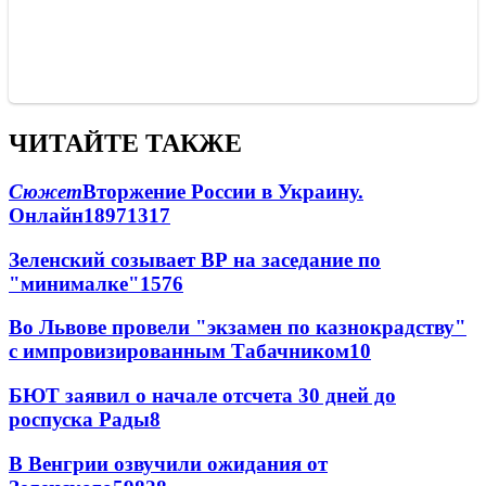
ЧИТАЙТЕ ТАКЖЕ
Сюжет
Вторжение России в Украину.
Онлайн
189
71
317
Зеленский созывает ВР на заседание по
"минималке"
15
76
Во Львове провели "экзамен по казнокрадству"
с импровизированным Табачником
10
БЮТ заявил о начале отсчета 30 дней до
роспуска Рады
8
В Венгрии озвучили ожидания от