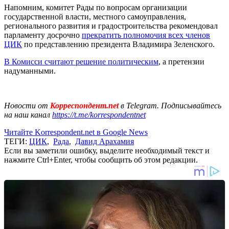
Напомним, комитет Рады по вопросам организации
государственной власти, местного самоуправления,
регионального развития и градостроительства рекомендовал
парламенту досрочно
прекратить полномочия всех членов
ЦИК
по представлению президента Владимира Зеленского.
В Комисси считают решение политическим
, а претензии
надуманными.
Новости от
Корреспондент.net
в Telegram. Подписывайтесь
на наш канал
https://t.me/korrespondentnet
Читайте Korrespondent.net в Google News
ТЕГИ:
ЦИК
,
Рада
,
Давид Арахамия
Если вы заметили ошибку, выделите необходимый текст и
нажмите Ctrl+Enter, чтобы сообщить об этом редакции.