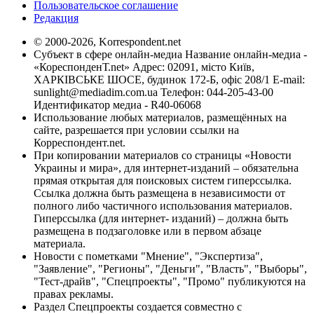
Пользовательское соглашение
Редакция
© 2000-2026, Korrespondent.net
Субъект в сфере онлайн-медиа Название онлайн-медиа -
«КореспонденТ.net» Адрес: 02091, місто Київ,
ХАРКІВСЬКЕ ШОСЕ, будинок 172-Б, офіс 208/1 E-mail:
sunlight@mediadim.com.ua
Телефон: 044-205-43-00
Идентификатор медиа - R40-06068
Использование любых материалов, размещённых на
сайте, разрешается при условии ссылки на
Корреспондент.net.
При копировании материалов со страницы «Новости
Украины и мира», для интернет-изданий – обязательна
прямая открытая для поисковых систем гиперссылка.
Ссылка должна быть размещена в независимости от
полного либо частичного использования материалов.
Гиперссылка (для интернет- изданий) – должна быть
размещена в подзаголовке или в первом абзаце
материала.
Новости с пометками "Мнение", "Экспертиза",
"Заявление", "Регионы", "Деньги", "Власть", "Выборы",
"Тест-драйв", "Спецпроекты", "Промо" публикуются на
правах рекламы.
Раздел Спецпроекты создается совместно с