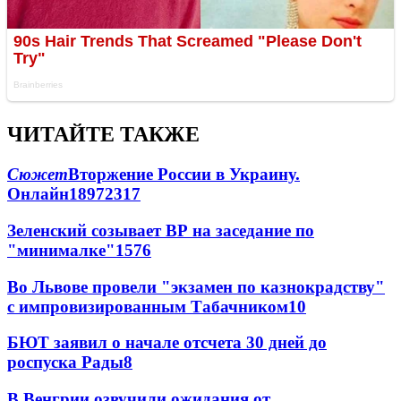
ЧИТАЙТЕ ТАКЖЕ
Сюжет
Вторжение России в Украину.
Онлайн
189
72
317
Зеленский созывает ВР на заседание по
"минималке"
15
76
Во Львове провели "экзамен по казнокрадству"
с импровизированным Табачником
10
БЮТ заявил о начале отсчета 30 дней до
роспуска Рады
8
В Венгрии озвучили ожидания от