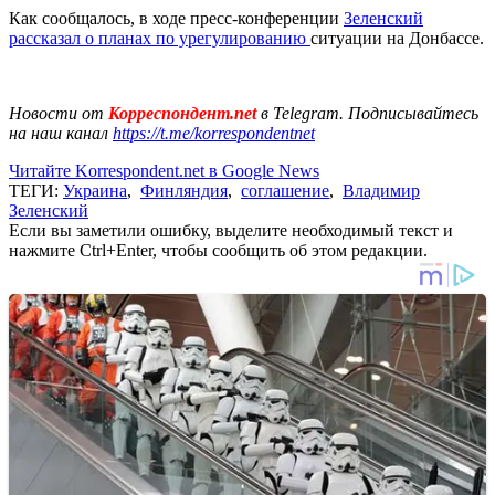
Как сообщалось, в ходе пресс-конференции
Зеленский
рассказал о планах по урегулированию
ситуации на Донбассе.
Новости от
Корреспондент.net
в Telegram. Подписывайтесь
на наш канал
https://t.me/korrespondentnet
Читайте Korrespondent.net в Google News
ТЕГИ:
Украина
,
Финляндия
,
соглашение
,
Владимир
Зеленский
Если вы заметили ошибку, выделите необходимый текст и
нажмите Ctrl+Enter, чтобы сообщить об этом редакции.