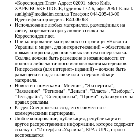
«КореспонденТ.net» Адрес: 02091, місто Київ,
ХАРКІВСЬКЕ ШОСЕ, будинок 172-Б, офіс 208/1 E-mail:
sunlight@mediadim.com.ua
Телефон: 044-205-43-00
Идентификатор медиа - R40-06068
Использование любых материалов, размещённых на
сайте, разрешается при условии ссылки на
Корреспондент.net.
При копировании материалов со страницы «Новости
Украины и мира», для интернет-изданий – обязательна
прямая открытая для поисковых систем гиперссылка.
Ссылка должна быть размещена в независимости от
полного либо частичного использования материалов.
Гиперссылка (для интернет- изданий) – должна быть
размещена в подзаголовке или в первом абзаце
материала.
Новости с пометками "Мнение", "Экспертиза",
"Заявление", "Регионы", "Деньги", "Власть", "Выборы",
"Тест-драйв", "Спецпроекты", "Промо" публикуются на
правах рекламы.
Раздел Спецпроекты создается совместно с
коммерческими партнерами.
Любое копирование, публикация, републикация и
другое распространение информации, которое содержит
ссылку на "Интерфакс-Украина", EPA / UPG, строго
воспрещается.