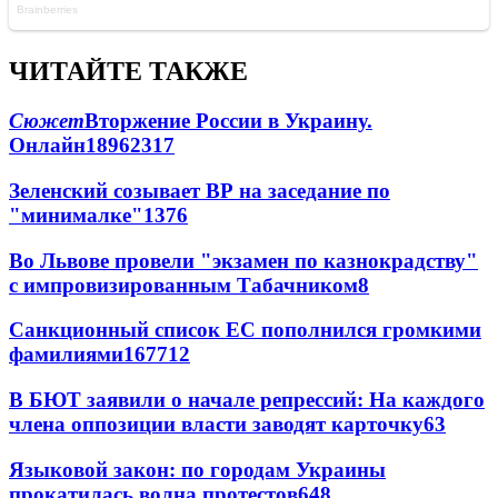
ЧИТАЙТЕ ТАКЖЕ
Сюжет
Вторжение России в Украину.
Онлайн
189
62
317
Зеленский созывает ВР на заседание по
"минималке"
13
76
Во Львове провели "экзамен по казнокрадству"
с импровизированным Табачником
8
Санкционный список ЕС пополнился громкими
фамилиями
167
7
12
В БЮТ заявили о начале репрессий: На каждого
члена оппозиции власти заводят карточку
6
3
Языковой закон: по городам Украины
прокатилась волна протестов
6
48