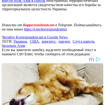
внести полк Азов в список
иностранных террористических
организаций является свидетельством качества его борьбы за
территориальную целостность Украины.
Новости от
Корреспондент.net
в Telegram. Подписывайтесь
на наш канал
https://t.me/korrespondentnet
Читайте Korrespondent.net в Google News
ТЕГИ:
Украина
,
США
,
конгресс
,
нардеп
,
Слуга народа
,
батальон Азов
Если вы заметили ошибку, выделите необходимый текст и
нажмите Ctrl+Enter, чтобы сообщить об этом редакции.