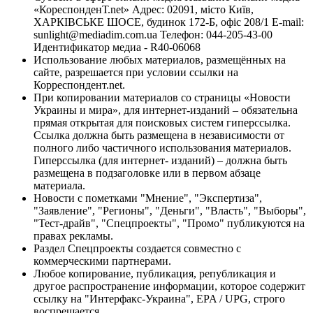
«КореспонденТ.net» Адрес: 02091, місто Київ,
ХАРКІВСЬКЕ ШОСЕ, будинок 172-Б, офіс 208/1 E-mail:
sunlight@mediadim.com.ua
Телефон: 044-205-43-00
Идентификатор медиа - R40-06068
Использование любых материалов, размещённых на
сайте, разрешается при условии ссылки на
Корреспондент.net.
При копировании материалов со страницы «Новости
Украины и мира», для интернет-изданий – обязательна
прямая открытая для поисковых систем гиперссылка.
Ссылка должна быть размещена в независимости от
полного либо частичного использования материалов.
Гиперссылка (для интернет- изданий) – должна быть
размещена в подзаголовке или в первом абзаце
материала.
Новости с пометками "Мнение", "Экспертиза",
"Заявление", "Регионы", "Деньги", "Власть", "Выборы",
"Тест-драйв", "Спецпроекты", "Промо" публикуются на
правах рекламы.
Раздел Спецпроекты создается совместно с
коммерческими партнерами.
Любое копирование, публикация, републикация и
другое распространение информации, которое содержит
ссылку на "Интерфакс-Украина", EPA / UPG, строго
воспрещается.