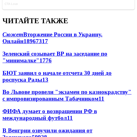
ЧИТАЙТЕ ТАКЖЕ
Сюжет
Вторжение России в Украину.
Онлайн
189
67
317
Зеленский созывает ВР на заседание по
"минималке"
17
76
БЮТ заявил о начале отсчета 30 дней до
роспуска Рады
13
Во Львове провели "экзамен по казнокрадству"
с импровизированным Табачником
11
ФИФА думает о возвращении РФ в
международный футбол
11
В Венгрии озвучили ожидания от