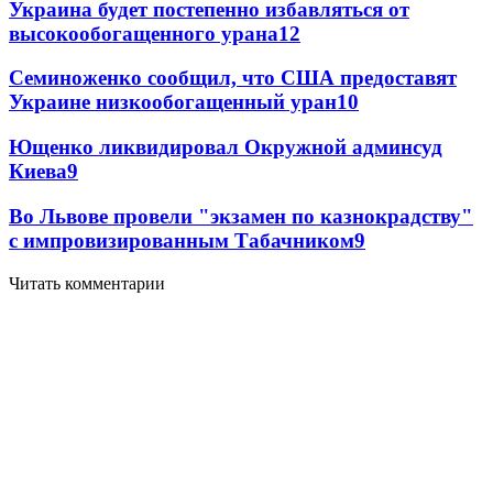
Украина будет постепенно избавляться от
высокообогащенного урана
12
Семиноженко сообщил, что США предоставят
Украине низкообогащенный уран
10
Ющенко ликвидировал Окружной админсуд
Киева
9
Во Львове провели "экзамен по казнокрадству"
с импровизированным Табачником
9
Читать комментарии