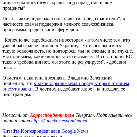
инвесторы могут взять кредит под гораздо меньшие
проценты".
Посол также поддержал идею ввести "предохранители", в
частности схемы поддержки мелкого сельхозбизнеса,
программы кредитования фермеров.
"Конечно же, зарубежным инвесторам - в том числе тем, кто
уже обрабатывает землю в Украине, - хотелось бы иметь
такую ​​возможность, но повторюсь: мы не слепые и не глухие,
мы понимаем, какие вопросы это вызывает. И со стороны ЕС
такого требования нет, мы этого не регулируем", - добавил
посол.
Отметим, накануне президент Владимир Зеленский
пообещал, что
в закон о рынке земли перед вторым чтением
внесут правки
. В частности, добавят запрет на продажу ее
иностранцам.
Новости от
Корреспондент.net
в Telegram. Подписывайтесь
на наш канал
https://t.me/korrespondentnet
Читайте Korrespondent.net в Google News
Референдум по рынку земли