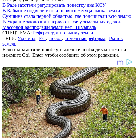
В Раде захотели регулировать повестку дня КСУ
В Кабмине подвели итоги первого месяца рынка земли
Сумщина стала первой областью, где подсчитали всю землю
В Украине заключили первую тысячу земельных сделок
Массовой распродажи земли нет - Шмыгаль
СПЕЦТЕМА:
Референдум по рынку земли
ТЕГИ:
Украина
,
ЕС
,
посол
,
земельная реформа
,
Рынок
земель
Если вы заметили ошибку, выделите необходимый текст и
нажмите Ctrl+Enter, чтобы сообщить об этом редакции.