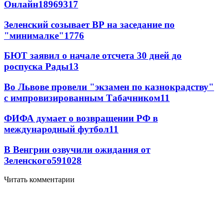
Онлайн
189
69
317
Зеленский созывает ВР на заседание по
"минималке"
17
76
БЮТ заявил о начале отсчета 30 дней до
роспуска Рады
13
Во Львове провели "экзамен по казнокрадству"
с импровизированным Табачником
11
ФИФА думает о возвращении РФ в
международный футбол
11
В Венгрии озвучили ожидания от
Зеленского
59
10
28
Читать комментарии