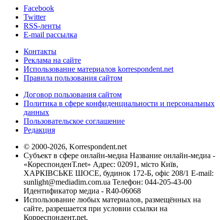
Facebook
Twitter
RSS-ленты
E-mail рассылка
Контакты
Реклама на сайте
Использование материалов korrespondent.net
Правила пользования сайтом
Договор пользования сайтом
Политика в сфере конфиденциальности и персональных
данных
Пользовательское соглашение
Редакция
© 2000-2026, Korrespondent.net
Субъект в сфере онлайн-медиа Название онлайн-медиа -
«КореспонденТ.net» Адрес: 02091, місто Київ,
ХАРКІВСЬКЕ ШОСЕ, будинок 172-Б, офіс 208/1 E-mail:
sunlight@mediadim.com.ua
Телефон: 044-205-43-00
Идентификатор медиа - R40-06068
Использование любых материалов, размещённых на
сайте, разрешается при условии ссылки на
Корреспондент.net.