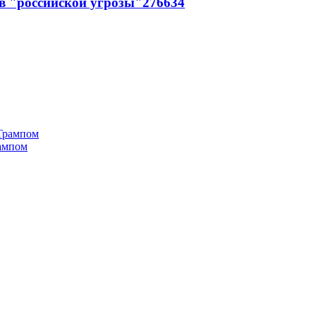
в "российской угрозы"
276
6
34
рампом