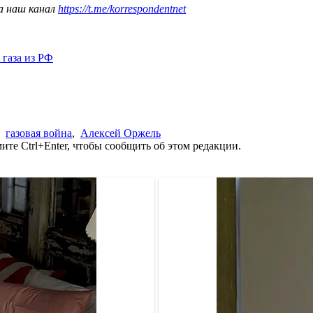
а наш канал
https://t.me/korrespondentnet
 газа из РФ
,
газовая война
,
Алексей Оржель
те Ctrl+Enter, чтобы сообщить об этом редакции.