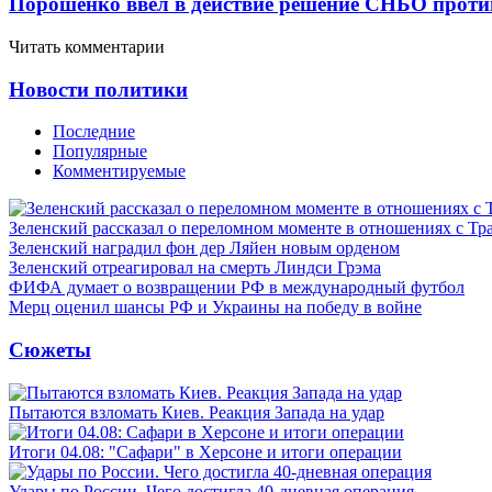
Порошенко ввел в действие решение СНБО проти
Читать комментарии
Новости политики
Последние
Популярные
Комментируемые
Зеленский рассказал о переломном моменте в отношениях с Т
Зеленский наградил фон дер Ляйен новым орденом
Зеленский отреагировал на смерть Линдси Грэма
ФИФА думает о возвращении РФ в международный футбол
Мерц оценил шансы РФ и Украины на победу в войне
Сюжеты
Пытаются взломать Киев. Реакция Запада на удар
Итоги 04.08: "Сафари" в Херсоне и итоги операции
Удары по России. Чего достигла 40-дневная операция