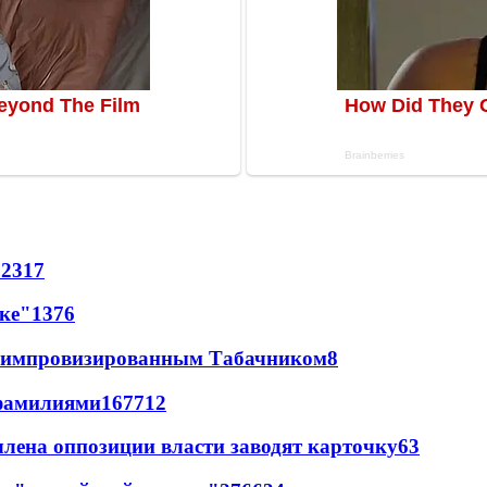
62
317
лке"
13
76
 с импровизированным Табачником
8
фамилиями
167
7
12
члена оппозиции власти заводят карточку
6
3