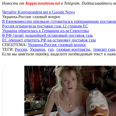
Новости от
Корреспондент.net
в Telegram. Подписывайтесь н
Читайте Korrespondent.net в Google News
Украина-Россия: газовый вопрос
В Еврокомиссии призвали готовиться к прекращению поставок
Россия ограничила поставки газа 12 странам ЕС
Украина обратилась к Германии из-за Севпотока
В РФ грозят дальнейшей остановкой поставок газа
ЕС обещает ответить РФ на остановку поставок газа
СПЕЦТЕМА:
Украина-Россия: газовый вопрос
ТЕГИ:
Россия
,
Украина
,
газ
,
газовые контракты
,
транзит газа
Если вы заметили ошибку, выделите необходимый текст и нажми