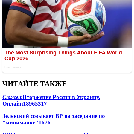
ЧИТАЙТЕ ТАКЖЕ
Сюжет
Вторжение России в Украину.
Онлайн
189
65
317
Зеленский созывает ВР на заседание по
"минималке"
16
76