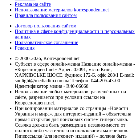
Реклама на сайте
Использование материалов korrespondent.net
Правила пользования сайтом
Договор пользования сайтом
Политика в сфере конфиденциальности и персональных
данных
Пользовательское соглашение
Редакция
© 2000-2026, Korrespondent.net
Субъект в сфере онлайн-медиа Название онлайн-медиа -
«КореспонденТ.net» Адрес: 02091, місто Київ,
ХАРКІВСЬКЕ ШОСЕ, будинок 172-Б, офіс 208/1 E-mail:
sunlight@mediadim.com.ua
Телефон: 044-205-43-00
Идентификатор медиа - R40-06068
Использование любых материалов, размещённых на
сайте, разрешается при условии ссылки на
Корреспондент.net.
При копировании материалов со страницы «Новости
Украины и мира», для интернет-изданий – обязательна
прямая открытая для поисковых систем гиперссылка.
Ссылка должна быть размещена в независимости от
полного либо частичного использования материалов.
Гиперссылка (для интернет- изданий) – должна быть