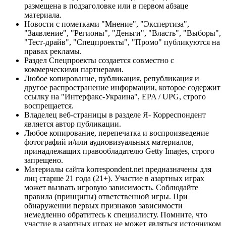
размещена в подзаголовке или в первом абзаце
материала.
Новости с пометками "Мнение", "Экспертиза",
"Заявление", "Регионы", "Деньги", "Власть", "Выборы",
"Тест-драйв", "Спецпроекты", "Промо" публикуются на
правах рекламы.
Раздел Спецпроекты создается совместно с
коммерческими партнерами.
Любое копирование, публикация, републикация и
другое распространение информации, которое содержит
ссылку на "Интерфакс-Украина", EPA / UPG, строго
воспрещается.
Владелец веб-страницы в разделе Я- Корреспондент
является автор публикации.
Любое копирование, перепечатка и воспроизведение
фотографий и/или аудиовизуальных материалов,
принадлежащих правообладателю Getty Images, строго
запрещено.
Материалы сайта korrespondent.net предназначены для
лиц старше 21 года (21+). Участие в азартных играх
может вызвать игровую зависимость. Соблюдайте
правила (принципы) ответственной игры. При
обнаружении первых признаков зависимости
немедленно обратитесь к специалисту. Помните, что
участие в азартных играх не может являться источником