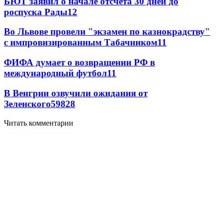
БЮТ заявил о начале отсчета 30 дней до
роспуска Рады
12
Во Львове провели "экзамен по казнокрадству"
с импровизированным Табачником
11
ФИФА думает о возвращении РФ в
международный футбол
11
В Венгрии озвучили ожидания от
Зеленского
59
8
28
Читать комментарии