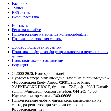
Facebook
Twitter
RSS-ленты
E-mail рассылка
Контакты
Реклама на сайте
Использование материалов korrespondent.net
Правила пользования сайтом
Договор пользования сайтом
Политика в сфере конфиденциальности и персональных
данных
Пользовательское соглашение
Редакция
© 2000-2026, Korrespondent.net
Субъект в сфере онлайн-медиа Название онлайн-медиа -
«КореспонденТ.net» Адрес: 02091, місто Київ,
ХАРКІВСЬКЕ ШОСЕ, будинок 172-Б, офіс 208/1 E-mail:
sunlight@mediadim.com.ua
Телефон: 044-205-43-00
Идентификатор медиа - R40-06068
Использование любых материалов, размещённых на
сайте, разрешается при условии ссылки на
Корреспондент.net.