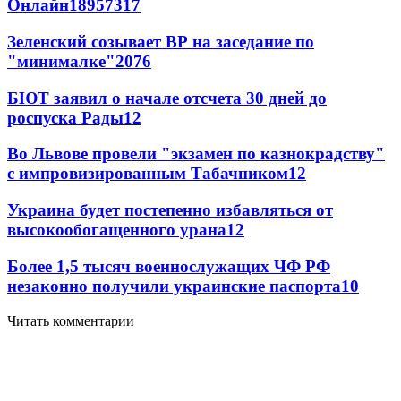
Онлайн
189
57
317
Зеленский созывает ВР на заседание по
"минималке"
20
76
БЮТ заявил о начале отсчета 30 дней до
роспуска Рады
12
Во Львове провели "экзамен по казнокрадству"
с импровизированным Табачником
12
Украина будет постепенно избавляться от
высокообогащенного урана
12
Более 1,5 тысяч военнослужащих ЧФ РФ
незаконно получили украинские паспорта
10
Читать комментарии