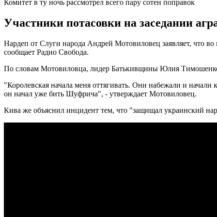
Комитет в ту ночь рассмотрел всего пару сотен поправок
Участники потасовки на заседании агр
Нардеп от Слуги народа Андрей Мотовиловец заявляет, что во 
сообщает Радио Свобода.
По словам Мотовиловца, лидер Батькивщины Юлия Тимошенко як
"Королевская начала меня оттягивать. Они набежали и начали кри
он начал уже бить Шуфрича", - утверждает Мотовиловец.
Кива же объяснил инцидент тем, что "защищал украинский народ