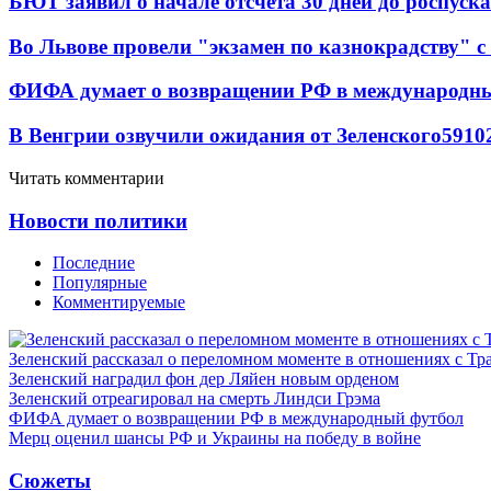
БЮТ заявил о начале отсчета 30 дней до роспуск
Во Львове провели "экзамен по казнокрадству"
ФИФА думает о возвращении РФ в международн
В Венгрии озвучили ожидания от Зеленского
59
10
Читать комментарии
Новости политики
Последние
Популярные
Комментируемые
Зеленский рассказал о переломном моменте в отношениях с Т
Зеленский наградил фон дер Ляйен новым орденом
Зеленский отреагировал на смерть Линдси Грэма
ФИФА думает о возвращении РФ в международный футбол
Мерц оценил шансы РФ и Украины на победу в войне
Сюжеты