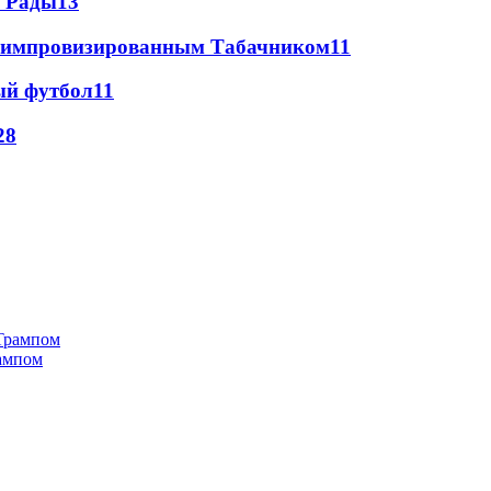
а Рады
13
 с импровизированным Табачником
11
ый футбол
11
28
рампом