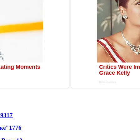
69
317
лке"
17
76