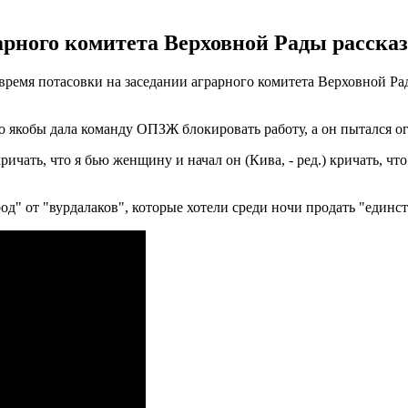
арного комитета Верховной Рады рассказ
время потасовки на заседании аграрного комитета Верховной Ра
обы дала команду ОПЗЖ блокировать работу, а он пытался оград
чать, что я бью женщину и начал он (Кива, - ред.) кричать, что 
" от "вурдалаков", которые хотели среди ночи продать "единств