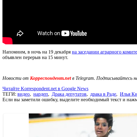
Напомним, в ночь на 19 декабря
на заседании аграрного комит
объявлен перерыв на 15 минут.
Новости от
Корреспондент.net
в Telegram. Подписывайтесь н
Читайте Korrespondent.net в Google News
ТЕГИ:
видео
,
нардеп
,
Драка депутатов
,
драка в Раде
,
Илья К
Если вы заметили ошибку, выделите необходимый текст и нажми