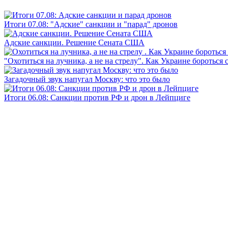
Итоги 07.08: "Адские" санкции и "парад" дронов
Адские санкции. Решение Сената США
"Охотиться на лучника, а не на стрелу". Как Украине бороться 
Загадочный звук напугал Москву: что это было
Итоги 06.08: Санкции против РФ и дрон в Лейпциге