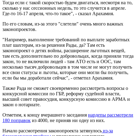
Тогда если с такой скоростью будем двигаться, несмотря на то,
сколько у нас сессионных недель, то это случится в апреле.
Где-то 16-17 апреля, что-то такое", - сказал Арахамия.
По его словам, из-за этого "слетели" очень много важных
законопроектов.
"Например, выполнение требований по выплате заработных
плат шахтерам, из-за решения Рады, да? Там есть
законопроект о детях войны, расширение льготных вещей,
там есть дополнительно по добровольцах, когда приняли тогда
закон, то не включили людей - там АТО есть и ООС, там
несколько тысяч добровольцев в том числе не могут получить
все свои статусы и льготы, которые они могли бы получить,
если бы мы доработали сейчас", - отметил Арахамия.
Также Рада не сможет своевременно рассмотреть вопросы о
конкурсной комиссии по ГБР, реформу судебной власти,
высший совет правосудия, конкурсную комиссию в АРМА и
закон о нотариате.
Отметим, к концу вчерашнего заседания
нардепы рассмотрели
180 поправок
из 4000, не приняв ни одну из них.
Начало рассмотрения законопроекта затянулось
из-за