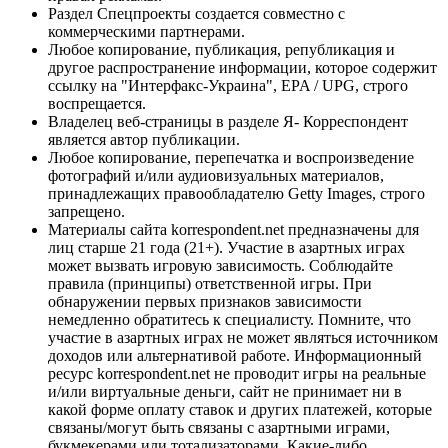
Раздел Спецпроекты создается совместно с
коммерческими партнерами.
Любое копирование, публикация, републикация и
другое распространение информации, которое содержит
ссылку на "Интерфакс-Украина", EPA / UPG, строго
воспрещается.
Владелец веб-страницы в разделе Я- Корреспондент
является автор публикации.
Любое копирование, перепечатка и воспроизведение
фотографий и/или аудиовизуальных материалов,
принадлежащих правообладателю Getty Images, строго
запрещено.
Материалы сайта korrespondent.net предназначены для
лиц старше 21 года (21+). Участие в азартных играх
может вызвать игровую зависимость. Соблюдайте
правила (принципы) ответственной игры. При
обнаружении первых признаков зависимости
немедленно обратитесь к специалисту. Помните, что
участие в азартных играх не может являться источником
доходов или альтернативой работе. Информационный
ресурс korrespondent.net не проводит игры на реальные
и/или виртуальные деньги, сайт не принимает ни в
какой форме оплату ставок и других платежей, которые
связаны/могут быть связаны с азартными играми,
букмекерами или тотализаторами. Какие-либо