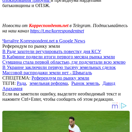
блокирования трибуны
и президиума нардепами
батькивщины и ОПЗЖ.
Новости от
Корреспондент.net
в Telegram. Подписывайтесь
на наш канал
https://t.me/korrespondentnet
Читайте Korrespondent.net в Google News
Референдум по рынку земли
В Раде захотели регулировать повестку дня КСУ
В Кабмине подвели итоги первого месяца рынка земли
Сумщина стала первой областью, где подсчитали всю землю
В Украине заключили первую тысячу земельных сделок
Массовой распродажи земли нет - Шмыгаль
СПЕЦТЕМА:
Референдум по рынку земли
ТЕГИ:
Рада
,
земельная реформа
,
Рынок земель
,
Давид
Арахамия
Если вы заметили ошибку, выделите необходимый текст и
нажмите Ctrl+Enter, чтобы сообщить об этом редакции.