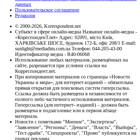
данных
Пользовательское соглашение
Редакция
© 2000-2026, Korrespondent.net
Субъект в сфере онлайн-медиа Название онлайн-медиа -
«КореспонденТ.net» Адрес: 02091, місто Київ,
ХАРКІВСЬКЕ ШОСЕ, будинок 172-Б, офіс 208/1 E-mail:
sunlight@mediadim.com.ua
Телефон: 044-205-43-00
Идентификатор медиа - R40-06068
Использование любых материалов, размещённых на
сайте, разрешается при условии ссылки на
Корреспондент.net.
При копировании материалов со страницы «Новости
Украины и мира», для интернет-изданий – обязательна
прямая открытая для поисковых систем гиперссылка.
Ссылка должна быть размещена в независимости от
полного либо частичного использования материалов.
Гиперссылка (для интернет- изданий) – должна быть
размещена в подзаголовке или в первом абзаце
материала.
Новости с пометками "Мнение", "Экспертиза",
"Заявление", "Регионы", "Деньги", "Власть", "Выборы",
"Тест-драйв", "Спецпроекты", "Промо" публикуются на
правах рекламы.