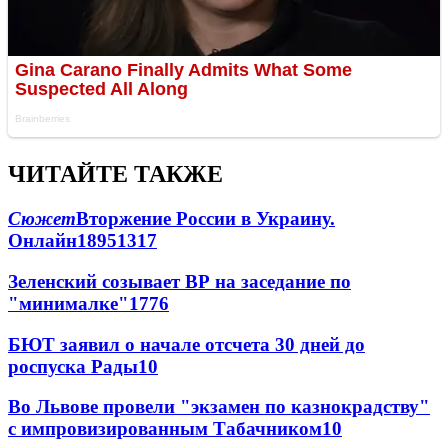
ЧИТАЙТЕ ТАКЖЕ
Сюжет
Вторжение России в Украину.
Онлайн
189
51
317
Зеленский созывает ВР на заседание по
"минималке"
17
76
БЮТ заявил о начале отсчета 30 дней до
роспуска Рады
10
Во Львове провели "экзамен по казнокрадству"
с импровизированным Табачником
10