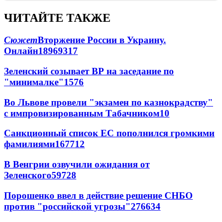
ЧИТАЙТЕ ТАКЖЕ
Сюжет
Вторжение России в Украину.
Онлайн
189
69
317
Зеленский созывает ВР на заседание по
"минималке"
15
76
Во Львове провели "экзамен по казнокрадству"
с импровизированным Табачником
10
Санкционный список ЕС пополнился громкими
фамилиями
167
7
12
В Венгрии озвучили ожидания от
Зеленского
59
7
28
Порошенко ввел в действие решение СНБО
против "российской угрозы"
276
6
34