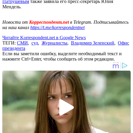
Патрушевым
также заявила его пресс-секретарь Юлия
Мендель.
Новости от
Корреспондент.net
в Telegram. Подписывайтесь
на наш канал
https://t.me/korrespondentnet
Читайте Korrespondent.net в Google News
ТЕГИ:
СМИ
,
суд
,
Журналисты
,
Владимир Зеленский
,
Офис
президента
Если вы заметили ошибку, выделите необходимый текст и
нажмите Ctrl+Enter, чтобы сообщить об этом редакции.