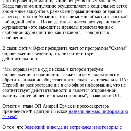
как откровенную манипуляцию общественным мнением.
Когда такую ​​манипуляцию осуществляют в социальных сетях
анонимные аккаунты в рамках информационных операций
агрессора против Украины, это еще можно объяснить логикой
гибридной войны. Но когда так же поступают украинские
журналисты - это выходит за пределы представлений о
свободной журналистика как таковой", - говорится в
сообщении.
В связи с этим Офис президента ждет от программы "Схемы"
опровержения сведений, что не соответствует
действительности.
"Мы обращаемся в суд с иском, в котором требуем
опровержения и извинений. Также считаем своим долгом
обратить внимание общественного вещателя - телеканала UA:
Первый на распространение в его эфире информации, что не
соответствует действительности и является откровенной
манипуляцией общественным сознанием", - заявили в ОП.
Отметим, глава ОП Андрей Ермак и пресс-секретарь
президента РФ Дмитрий Песков
назвали люжью информацию
"Схем"
.
О том, что
Зеленский никогда не встречался и не говорил с