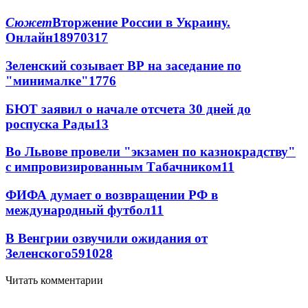
Сюжет
Вторжение России в Украину.
Онлайн
189
70
317
Зеленский созывает ВР на заседание по
"минималке"
17
76
БЮТ заявил о начале отсчета 30 дней до
роспуска Рады
13
Во Львове провели "экзамен по казнокрадству"
с импровизированным Табачником
11
ФИФА думает о возвращении РФ в
международный футбол
11
В Венгрии озвучили ожидания от
Зеленского
59
10
28
Читать комментарии