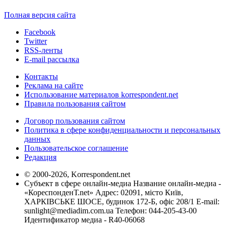
Полная версия сайта
Facebook
Twitter
RSS-ленты
E-mail рассылка
Контакты
Реклама на сайте
Использование материалов korrespondent.net
Правила пользования сайтом
Договор пользования сайтом
Политика в сфере конфиденциальности и персональных
данных
Пользовательское соглашение
Редакция
© 2000-2026, Korrespondent.net
Субъект в сфере онлайн-медиа Название онлайн-медиа -
«КореспонденТ.net» Адрес: 02091, місто Київ,
ХАРКІВСЬКЕ ШОСЕ, будинок 172-Б, офіс 208/1 E-mail:
sunlight@mediadim.com.ua
Телефон: 044-205-43-00
Идентификатор медиа - R40-06068