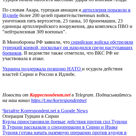
По словам Акара, турецкая авиация и
артиллерия поразили в
Идлибе
более 200 целей правительственных войск,
уничтожив пять вертолетов, 23 танка, 10 бронемашин, 23
единицы артиллерийского вооружения, два комплекса ПВО и
"нейтрализовав 309 военных".
В Минобороны РФ заявили, что
сирийские войска обстреляли
турецкий конвой, поскольку он находился среди наступавших
боевиков
. В ведомстве также отметили, что ВКС РФ не
участвовала в атаке.
Украина поддержала позицию НАТО
и осудила действия
властей Сирии и России в Идлибе.
Новости от
Корреспондент.net
в Telegram. Подписывайтесь
на наш канал
https://t.me/korrespondentnet
Читайте Korrespondent.net в Google News
Операция Турции в Сирии
Курды приостановили боевые действия против сил Турции
В Турции рассказали о спецоперации в Сирии и Ираке
Турция готова начать наземную операцию против курдов в