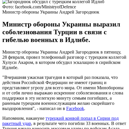
Фото: facebook.com/MinistryofDefence
Министр обороны Украины Андрей Загороднюк
Министр обороны Украины выразил
соболезнования Турции в связи с
гибелью военных в Идлибе.
Министр обороны Украины Андрей Загороднюк в пятницу,
28 февраля, провел телефонный разговор с турецким коллегой
Хулуси Акаром, в котором обсудил эскалацию в сирийском
Идлибе.
"Вчерашняя ужасная трагедия в который раз показала, что
действия Российской Федерации не имеют границ и
представляют угрозу для всего мира. От имени Минобороны
и от себя лично выражаю искренние соболезнования и слова
поддержки в эту нелегкую минуту семьям погибших, а
раненым турецким военнослужащим желаю скорейшего
выздоровления", - написал он в
Facebook
.
Напомним, накануне
турецкий конвой попал в Сирии под
ракетный удар
, в результате чего погибли 33 военных. В ответ
Турция начала наносить массовые удары по войскам Асада.