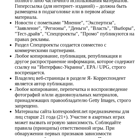
полного либо частичного использования материалов.
Гиперссылка (для интернет- изданий) – должна быть
размещена в подзаголовке или в первом абзаце
материала.
Новости с пометками "Мнение", "Экспертиза",
"Заявление", "Регионы", "Деньги", "Власть", "Выборы",
"Тест-драйв", "Спецпроекты", "Промо" публикуются на
правах рекламы.
Раздел Спецпроекты создается совместно с
коммерческими партнерами.
Любое копирование, публикация, републикация и
другое распространение информации, которое содержит
ссылку на "Интерфакс-Украина", EPA / UPG, строго
воспрещается.
Владелец веб-страницы в разделе Я- Корреспондент
является автор публикации.
Любое копирование, перепечатка и воспроизведение
фотографий и/или аудиовизуальных материалов,
принадлежащих правообладателю Getty Images, строго
запрещено.
Материалы сайта korrespondent.net предназначены для
лиц старше 21 года (21+). Участие в азартных играх
может вызвать игровую зависимость. Соблюдайте
правила (принципы) ответственной игры. При
обнаружении первых признаков зависимости