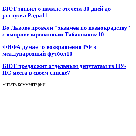
БЮТ заявил о начале отсчета 30 дней до
роспуска Рады
11
Во Львове провели "экзамен по казнокрадству"
с импровизированным Табачником
10
ФИФА думает о возвращении РФ в
международный футбол
10
БЮТ предложит отдельным депутатам из НУ-
НС места в своем списке
7
Читать комментарии