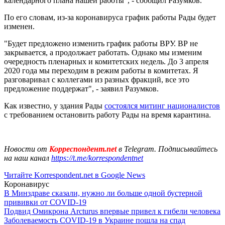
календарного плана нашей работы", - сообщил Разумков.
По его словам, из-за коронавируса график работы Рады будет
изменен.
"Будет предложено изменить график работы ВРУ. ВР не
закрывается, а продолжает работать. Однако мы изменим
очередность пленарных и комитетских недель. До 3 апреля
2020 года мы переходим в режим работы в комитетах. Я
разговаривал с коллегами из разных фракций, все это
предложение поддержат", - заявил Разумков.
Как известно, у здания Рады
состоялся митинг националистов
с требованием остановить работу Рады на время карантина.
Новости от
Корреспондент.net
в Telegram. Подписывайтесь
на наш канал
https://t.me/korrespondentnet
Читайте Korrespondent.net в Google News
Коронавирус
В Минздраве сказали, нужно ли больше одной бустерной
прививки от COVID-19
Подвид Омикрона Arcturus впервые привел к гибели человека
Заболеваемость COVID-19 в Украине пошла на спад