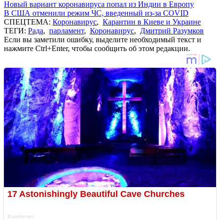
Новый вариант коронавируса попал из Индии в Европу
В США отменили режим ЧС, введенный из-за COVID
СПЕЦТЕМА:
Коронавирус
,
Карантин в Киеве и Украине
ТЕГИ:
Рада
,
парламент
,
Коронавирус
,
Дмитрий Разумков
Если вы заметили ошибку, выделите необходимый текст и
нажмите Ctrl+Enter, чтобы сообщить об этом редакции.