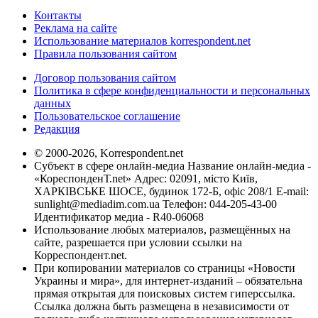
Контакты
Реклама на сайте
Использование материалов korrespondent.net
Правила пользования сайтом
Договор пользования сайтом
Политика в сфере конфиденциальности и персональных
данных
Пользовательское соглашение
Редакция
© 2000-2026, Korrespondent.net
Субъект в сфере онлайн-медиа Название онлайн-медиа -
«КореспонденТ.net» Адрес: 02091, місто Київ,
ХАРКІВСЬКЕ ШОСЕ, будинок 172-Б, офіс 208/1 E-mail:
sunlight@mediadim.com.ua
Телефон: 044-205-43-00
Идентификатор медиа - R40-06068
Использование любых материалов, размещённых на
сайте, разрешается при условии ссылки на
Корреспондент.net.
При копировании материалов со страницы «Новости
Украины и мира», для интернет-изданий – обязательна
прямая открытая для поисковых систем гиперссылка.
Ссылка должна быть размещена в независимости от