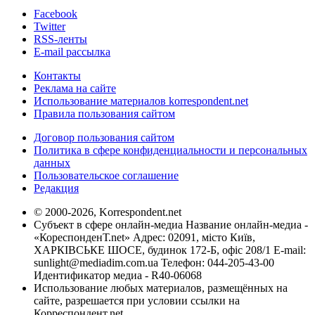
Facebook
Twitter
RSS-ленты
E-mail рассылка
Контакты
Реклама на сайте
Использование материалов korrespondent.net
Правила пользования сайтом
Договор пользования сайтом
Политика в сфере конфиденциальности и персональных
данных
Пользовательское соглашение
Редакция
© 2000-2026, Korrespondent.net
Субъект в сфере онлайн-медиа Название онлайн-медиа -
«КореспонденТ.net» Адрес: 02091, місто Київ,
ХАРКІВСЬКЕ ШОСЕ, будинок 172-Б, офіс 208/1 E-mail:
sunlight@mediadim.com.ua
Телефон: 044-205-43-00
Идентификатор медиа - R40-06068
Использование любых материалов, размещённых на
сайте, разрешается при условии ссылки на
Корреспондент.net.