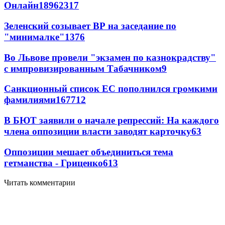
Онлайн
189
62
317
Зеленский созывает ВР на заседание по
"минималке"
13
76
Во Львове провели "экзамен по казнокрадству"
с импровизированным Табачником
9
Санкционный список ЕС пополнился громкими
фамилиями
167
7
12
В БЮТ заявили о начале репрессий: На каждого
члена оппозиции власти заводят карточку
6
3
Оппозиции мешает объединиться тема
гетманства - Гриценко
6
13
Читать комментарии