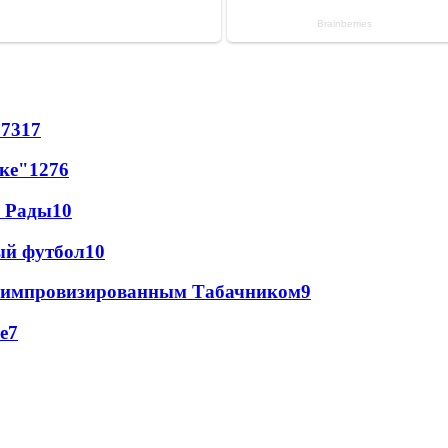
57
317
лке"
12
76
а Рады
10
ый футбол
10
 с импровизированным Табачником
9
е
7