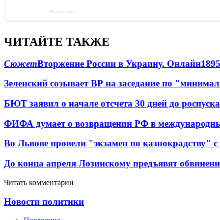
ЧИТАЙТЕ ТАКЖЕ
Сюжет
Вторжение России в Украину. Онлайн
189
Зеленский созывает ВР на заседание по "минима
БЮТ заявил о начале отсчета 30 дней до роспуск
ФИФА думает о возвращении РФ в международн
Во Львове провели "экзамен по казнокрадству"
До конца апреля Лозинскому предъявят обвинени
Читать комментарии
Новости политики