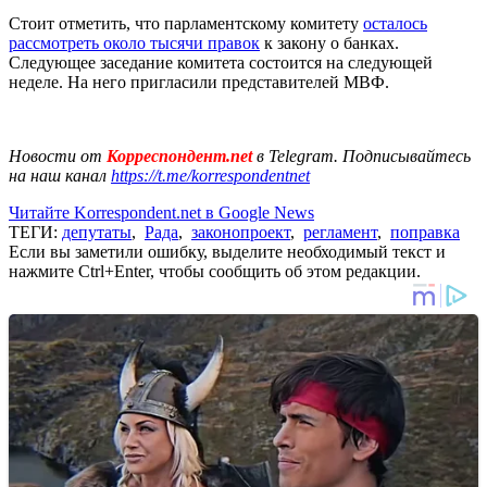
Стоит отметить, что парламентскому комитету
осталось
рассмотреть около тысячи правок
к закону о банках.
Следующее заседание комитета состоится на следующей
неделе. На него пригласили представителей МВФ.
Новости от
Корреспондент.net
в Telegram. Подписывайтесь
на наш канал
https://t.me/korrespondentnet
Читайте Korrespondent.net в Google News
ТЕГИ:
депутаты
,
Рада
,
законопроект
,
регламент
,
поправка
Если вы заметили ошибку, выделите необходимый текст и
нажмите Ctrl+Enter, чтобы сообщить об этом редакции.