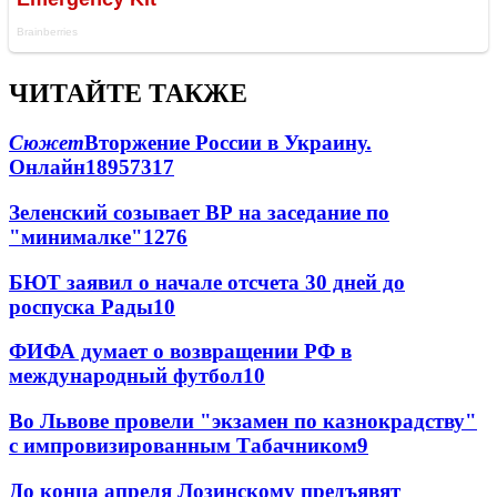
ЧИТАЙТЕ ТАКЖЕ
Сюжет
Вторжение России в Украину.
Онлайн
189
57
317
Зеленский созывает ВР на заседание по
"минималке"
12
76
БЮТ заявил о начале отсчета 30 дней до
роспуска Рады
10
ФИФА думает о возвращении РФ в
международный футбол
10
Во Львове провели "экзамен по казнокрадству"
с импровизированным Табачником
9
До конца апреля Лозинскому предъявят