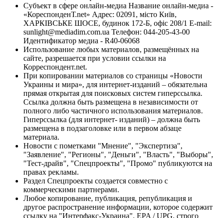
Субъект в сфере онлайн-медиа Название онлайн-медиа -
«КореспонденТ.net» Адрес: 02091, місто Київ,
ХАРКІВСЬКЕ ШОСЕ, будинок 172-Б, офіс 208/1 E-mail:
sunlight@mediadim.com.ua
Телефон: 044-205-43-00
Идентификатор медиа - R40-06068
Использование любых материалов, размещённых на
сайте, разрешается при условии ссылки на
Корреспондент.net.
При копировании материалов со страницы «Новости
Украины и мира», для интернет-изданий – обязательна
прямая открытая для поисковых систем гиперссылка.
Ссылка должна быть размещена в независимости от
полного либо частичного использования материалов.
Гиперссылка (для интернет- изданий) – должна быть
размещена в подзаголовке или в первом абзаце
материала.
Новости с пометками "Мнение", "Экспертиза",
"Заявление", "Регионы", "Деньги", "Власть", "Выборы",
"Тест-драйв", "Спецпроекты", "Промо" публикуются на
правах рекламы.
Раздел Спецпроекты создается совместно с
коммерческими партнерами.
Любое копирование, публикация, републикация и
другое распространение информации, которое содержит
ссылку на "Интерфакс-Украина", EPA / UPG, строго