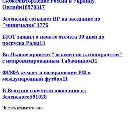
Сюжет
Вторжение России в Украину.
Онлайн
189
70
317
Зеленский созывает ВР на заседание по
"минималке"
17
76
БЮТ заявил о начале отсчета 30 дней до
роспуска Рады
13
Во Львове провели "экзамен по казнокрадству"
с импровизированным Табачником
11
ФИФА думает о возвращении РФ в
международный футбол
11
В Венгрии озвучили ожидания от
Зеленского
59
10
28
Читать комментарии