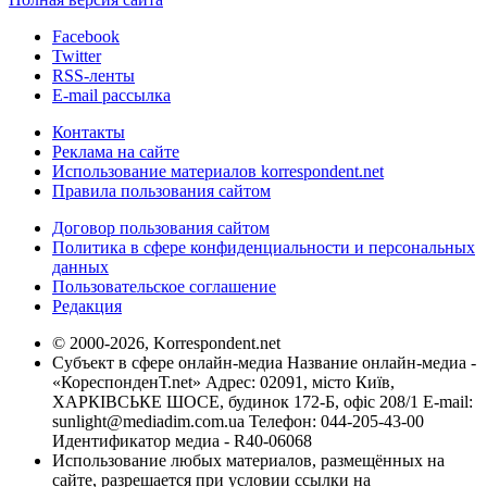
Facebook
Twitter
RSS-ленты
E-mail рассылка
Контакты
Реклама на сайте
Использование материалов korrespondent.net
Правила пользования сайтом
Договор пользования сайтом
Политика в сфере конфиденциальности и персональных
данных
Пользовательское соглашение
Редакция
© 2000-2026, Korrespondent.net
Субъект в сфере онлайн-медиа Название онлайн-медиа -
«КореспонденТ.net» Адрес: 02091, місто Київ,
ХАРКІВСЬКЕ ШОСЕ, будинок 172-Б, офіс 208/1 E-mail:
sunlight@mediadim.com.ua
Телефон: 044-205-43-00
Идентификатор медиа - R40-06068
Использование любых материалов, размещённых на
сайте, разрешается при условии ссылки на