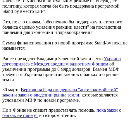
контакте" с Киевом в виртуальном режиме и "обсуждает
политику, которая могла бы быть поддержана программой
Stand-by вместо EFF".
Это, по его словам, "обеспечило бы поддержку платежного
баланса с целью усиления реакции власти" на последствия
пандемии для экономики и здравоохранения.
Сумма финансирования по новой программе Stand-by пока не
называется.
Ранее президент Владимир Зеленский заявил, что
Украина
договорилась с Международным валютным Фондом
об
увеличении программы до 8 млрд долларов. Взамен МВФ
требует от Украины принятия законов о банках и о рынке
земли.
30 марта
Верховная Рада поддержала "антиколомойский"
закон
и
закон о введении рынка земли
, которые являются
условиями МВФ по новой программе.
Но в Фонде не спешат предоставлять помощь,
пока закон о
банках не примут
во втором чтении.