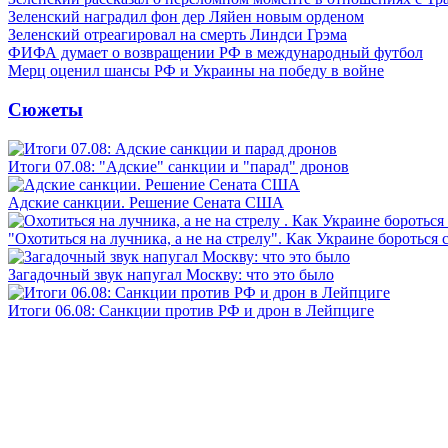
Зеленский наградил фон дер Ляйен новым орденом
Зеленский отреагировал на смерть Линдси Грэма
ФИФА думает о возвращении РФ в международный футбол
Мерц оценил шансы РФ и Украины на победу в войне
Сюжеты
Итоги 07.08: "Адские" санкции и "парад" дронов
Адские санкции. Решение Сената США
"Охотиться на лучника, а не на стрелу". Как Украине бороться 
Загадочный звук напугал Москву: что это было
Итоги 06.08: Санкции против РФ и дрон в Лейпциге