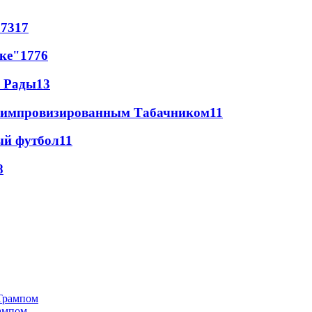
67
317
лке"
17
76
а Рады
13
 с импровизированным Табачником
11
ый футбол
11
8
рампом