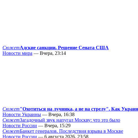
Сюжет
Адские санкции. Решение Сената США
Новости мира
— Вчера, 23:14
Сюжет
"Охотиться на лучника, а не на стрелу". Как Украи
Новости Украины
— Вчера, 16:38
Сюжет
Загадочный звук напугал Москву: что это было
Новости России
— Вчера, 15:29
Сюжет
Банкет генералов. Последствия взрыва в Москве
Новости России
— 6 августа 2026, 23:58