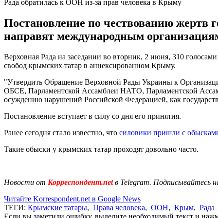
Рада обратилась к ООН из-за прав человека в Крыму
Постановление по чествованию жертв г
направят международным организация
Верховная Рада на заседании во вторник, 2 июня, 310 голос
свобод крымских татар в аннексированном Крыму.
"Утвердить Обращение Верховной Рады Украины к Организац
ОБСЕ, Парламентской Ассамблеи НАТО, Парламентской Ассамб
осуждению нарушений Российской Федерацией, как государством
Постановление вступает в силу со дня его принятия.
Ранее сегодня стало известно, что
силовики пришли с обыскам
Такие обыски у крымских татар проходят довольно часто.
Новости от
Корреспондент.net
в Telegram. Подписывайтесь н
Читайте Korrespondent.net в Google News
ТЕГИ:
Крымские татары
,
Права человека
,
ООН
,
Крым
,
Рада
Если вы заметили ошибку, выделите необходимый текст и нажми