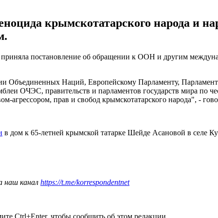
еноцида крымскотатарского народа и на
м.
ами приняла постановление об обращении к ООН и другим между
ии Объединенных Наций, Европейскому Парламенту, Парламент
леи ОЧЭС, правительств и парламентов государств мира по чес
-агрессором, прав и свобод крымскотатарского народа", - гово
и
в дом к 65-летней крымской татарке Шейде Асановой в селе К
а наш канал
https://t.me/korrespondentnet
те Ctrl+Enter, чтобы сообщить об этом редакции.