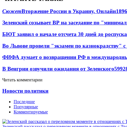
Сюжет
Вторжение России в Украину. Онлайн
189
Зеленский созывает ВР на заседание по "минима
БЮТ заявил о начале отсчета 30 дней до роспуск
Во Львове провели "экзамен по казнокрадству"
ФИФА думает о возвращении РФ в международн
В Венгрии озвучили ожидания от Зеленского
59
9
2
Читать комментарии
Новости политики
Последние
Популярные
Комментируемые
Зеленский рассказал о переломном моменте в отношениях с Т