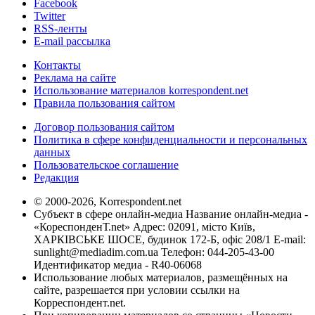
Facebook
Twitter
RSS-ленты
E-mail рассылка
Контакты
Реклама на сайте
Использование материалов korrespondent.net
Правила пользования сайтом
Договор пользования сайтом
Политика в сфере конфиденциальности и персональных
данных
Пользовательское соглашение
Редакция
© 2000-2026, Korrespondent.net
Субъект в сфере онлайн-медиа Название онлайн-медиа -
«КореспонденТ.net» Адрес: 02091, місто Київ,
ХАРКІВСЬКЕ ШОСЕ, будинок 172-Б, офіс 208/1 E-mail:
sunlight@mediadim.com.ua
Телефон: 044-205-43-00
Идентификатор медиа - R40-06068
Использование любых материалов, размещённых на
сайте, разрешается при условии ссылки на
Корреспондент.net.