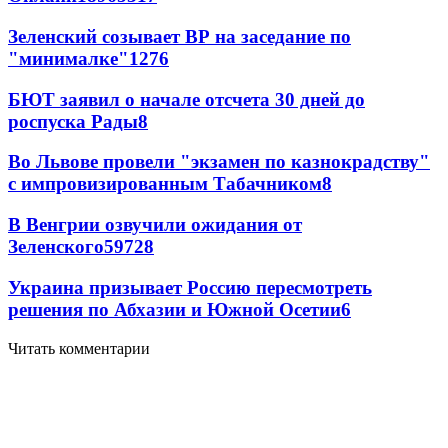
Зеленский созывает ВР на заседание по
"минималке"
12
76
БЮТ заявил о начале отсчета 30 дней до
роспуска Рады
8
Во Львове провели "экзамен по казнокрадству"
с импровизированным Табачником
8
В Венгрии озвучили ожидания от
Зеленского
59
7
28
Украина призывает Россию пересмотреть
решения по Абхазии и Южной Осетии
6
Читать комментарии