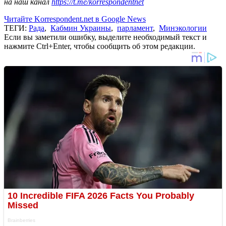
на наш канал
https://t.me/korrespondentnet
Читайте Korrespondent.net в Google News
ТЕГИ:
Рада
,
Кабмин Украины
,
парламент
,
Минэкологии
Если вы заметили ошибку, выделите необходимый текст и
нажмите Ctrl+Enter, чтобы сообщить об этом редакции.