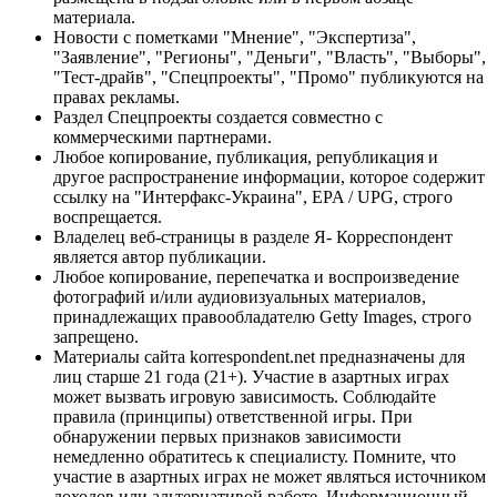
материала.
Новости с пометками "Мнение", "Экспертиза",
"Заявление", "Регионы", "Деньги", "Власть", "Выборы",
"Тест-драйв", "Спецпроекты", "Промо" публикуются на
правах рекламы.
Раздел Спецпроекты создается совместно с
коммерческими партнерами.
Любое копирование, публикация, републикация и
другое распространение информации, которое содержит
ссылку на "Интерфакс-Украина", EPA / UPG, строго
воспрещается.
Владелец веб-страницы в разделе Я- Корреспондент
является автор публикации.
Любое копирование, перепечатка и воспроизведение
фотографий и/или аудиовизуальных материалов,
принадлежащих правообладателю Getty Images, строго
запрещено.
Материалы сайта korrespondent.net предназначены для
лиц старше 21 года (21+). Участие в азартных играх
может вызвать игровую зависимость. Соблюдайте
правила (принципы) ответственной игры. При
обнаружении первых признаков зависимости
немедленно обратитесь к специалисту. Помните, что
участие в азартных играх не может являться источником
доходов или альтернативой работе. Информационный