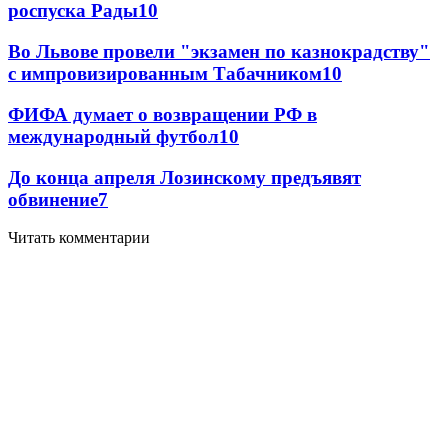
роспуска Рады
10
Во Львове провели "экзамен по казнокрадству"
с импровизированным Табачником
10
ФИФА думает о возвращении РФ в
международный футбол
10
До конца апреля Лозинскому предъявят
обвинение
7
Читать комментарии