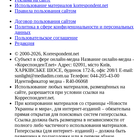
Использование материалов korrespondent.net
Правила пользования сайтом
Договор пользования сайтом
Политика в сфере конфиденциальности и персональных
данных
Пользовательское соглашение
Редакция
© 2000-2026, Korrespondent.net
Субъект в сфере онлайн-медиа Название онлайн-медиа -
«КореспонденТ.net» Адрес: 02091, місто Київ,
ХАРКІВСЬКЕ ШОСЕ, будинок 172-Б, офіс 208/1 E-mail:
sunlight@mediadim.com.ua
Телефон: 044-205-43-00
Идентификатор медиа - R40-06068
Использование любых материалов, размещённых на
сайте, разрешается при условии ссылки на
Корреспондент.net.
При копировании материалов со страницы «Новости
Украины и мира», для интернет-изданий – обязательна
прямая открытая для поисковых систем гиперссылка.
Ссылка должна быть размещена в независимости от
полного либо частичного использования материалов.
Гиперссылка (для интернет- изданий) – должна быть
размещена в подзаголовке или в первом абзаце