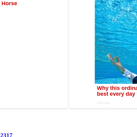
72
317