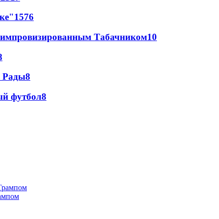
лке"
15
76
 с импровизированным Табачником
10
8
а Рады
8
ый футбол
8
рампом