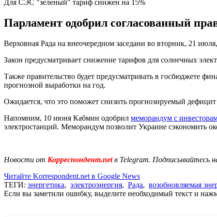
Для СЭС "зеленый" тариф снижен на 15%
Парламент одобрил согласованный прав
Верховная Рада на внеочередном заседани во вторник, 21 июля
Закон предусматривает снижение тарифов для солнечных элект
Также правительство будет предусматривать в госбюджете фин
прогнозной выработки на год.
Ожидается, что это поможет снизить прогнозируемый дефицит 
Напомним, 10 июня Кабмин одобрил
меморандум с инвестора
электростанций. Меморандум позволит Украине сэкономить окол
Новости от
Корреспондент.net
в Telegram. Подписывайтесь н
Читайте Korrespondent.net в Google News
ТЕГИ:
энергетика
,
электроэнергия
,
Рада
,
возобновляемая эне
Если вы заметили ошибку, выделите необходимый текст и нажми