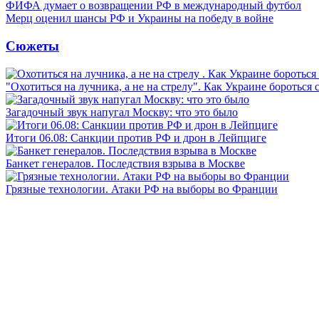
ФИФА думает о возвращении РФ в международный футбол
Мерц оценил шансы РФ и Украины на победу в войне
Сюжеты
"Охотиться на лучника, а не на стрелу". Как Украине бороться 
Загадочный звук напугал Москву: что это было
Итоги 06.08: Санкции против РФ и дрон в Лейпциге
Банкет генералов. Последствия взрыва в Москве
Грязные технологии. Атаки РФ на выборы во Франции