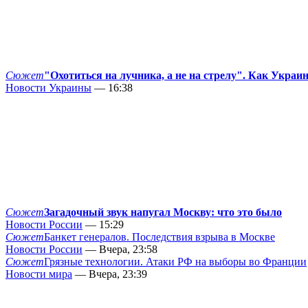
Сюжет
"Охотиться на лучника, а не на стрелу". Как Украи
Новости Украины
— 16:38
Сюжет
Загадочный звук напугал Москву: что это было
Новости России
— 15:29
Сюжет
Банкет генералов. Последствия взрыва в Москве
Новости России
— Вчера, 23:58
Сюжет
Грязные технологии. Атаки РФ на выборы во Франции
Новости мира
— Вчера, 23:39