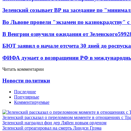
Зеленский созывает ВР на заседание по "минима
Во Львове провели "экзамен по казнокрадству"
В Венгрии озвучили ожидания от Зеленского
59
9
2
БЮТ заявил о начале отсчета 30 дней до роспуск
ФИФА думает о возвращении РФ в международн
Читать комментарии
Новости политики
Последние
Популярные
Комментируемые
Зеленский рассказал о переломном моменте в отношениях с Т
Зеленский наградил фон дер Ляйен новым орденом
Зеленский отреагировал на смерть Линдси Грэма