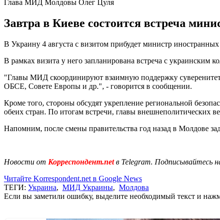
Глава МИД Молдовы Олег Цуля
Завтра в Киеве состоится встреча мини
В Украину 4 августа с визитом прибудет министр иностранны
В рамках визита у него запланирована встреча с украинским к
"Главы МИД скоординируют взаимную поддержку суверенитета
ОБСЕ, Совете Европы и др.", - говорится в сообщении.
Кроме того, стороны обсудят укрепление региональной безопа
обеих стран. По итогам встречи, главы внешнеполитических в
Напомним, после смены правительства год назад в Молдове з
Новости от
Корреспондент.net
в Telegram. Подписывайтесь н
Читайте Korrespondent.net в Google News
ТЕГИ:
Украина
,
МИД Украины
,
Молдова
Если вы заметили ошибку, выделите необходимый текст и нажми