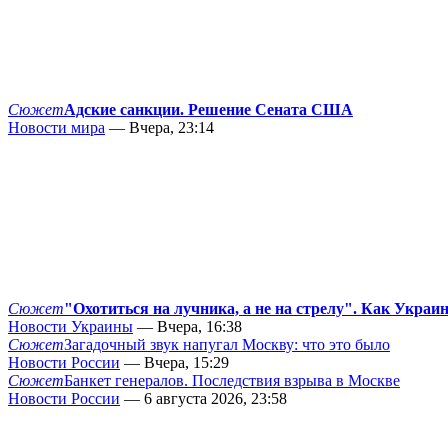
Сюжет
Адские санкции. Решение Сената США
Новости мира
— Вчера, 23:14
Сюжет
"Охотиться на лучника, а не на стрелу". Как Украи
Новости Украины
— Вчера, 16:38
Сюжет
Загадочный звук напугал Москву: что это было
Новости России
— Вчера, 15:29
Сюжет
Банкет генералов. Последствия взрыва в Москве
Новости России
— 6 августа 2026, 23:58