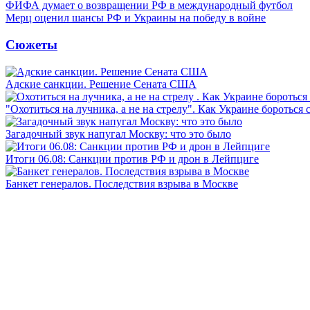
ФИФА думает о возвращении РФ в международный футбол
Мерц оценил шансы РФ и Украины на победу в войне
Сюжеты
Адские санкции. Решение Сената США
"Охотиться на лучника, а не на стрелу". Как Украине бороться 
Загадочный звук напугал Москву: что это было
Итоги 06.08: Санкции против РФ и дрон в Лейпциге
Банкет генералов. Последствия взрыва в Москве