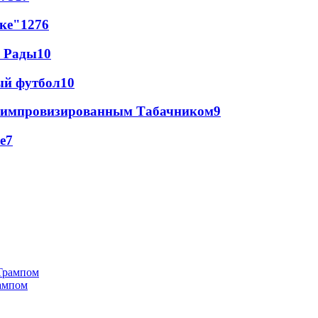
лке"
12
76
а Рады
10
ый футбол
10
 с импровизированным Табачником
9
е
7
рампом