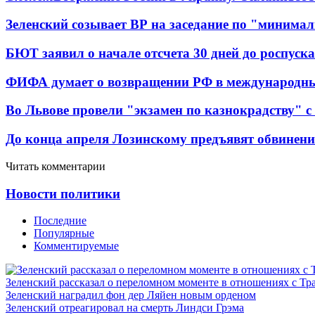
Зеленский созывает ВР на заседание по "минима
БЮТ заявил о начале отсчета 30 дней до роспуск
ФИФА думает о возвращении РФ в международн
Во Львове провели "экзамен по казнокрадству"
До конца апреля Лозинскому предъявят обвинени
Читать комментарии
Новости политики
Последние
Популярные
Комментируемые
Зеленский рассказал о переломном моменте в отношениях с Т
Зеленский наградил фон дер Ляйен новым орденом
Зеленский отреагировал на смерть Линдси Грэма