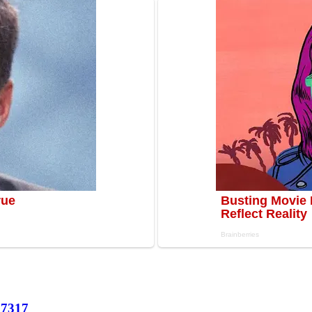
57
317