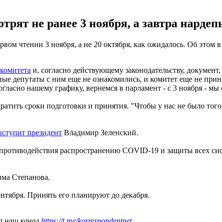
трят не ранее 3 ноября, а завтра нарде
вом чтении 3 ноября, а не 20 октября, как ожидалось. Об этом в
 комитета
и, согласно действующему законодательству, документ,
ные депутаты с ним еще не ознакомились, и комитет еще не при
гласно нашему графику, вернемся в парламент - с 3 ноября - мы 
атить сроки подготовки и принятия. "Чтобы у нас не было того 
ыступит президент
Владимир Зеленский.
х противодействия распространению COVID-19 и защиты всех си
има Степанова.
ентября. Принять его планируют до декабря.
а наш канал
https://t.me/korrespondentnet