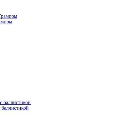
рампом
с баллистикой