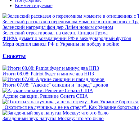
Комментируемые
Зеленский рассказал о переломном моменте в отношениях с Т
Зеленский наградил фон дер Ляйен новым орденом
Зеленский отреагировал на смерть Линдси Грэма
ФИФА думает о возвращении РФ в международный футбол
Мерц оценил шансы РФ и Украины на победу в войне
Сюжеты
Итоги 08.08: Patriot будет и минус два НПЗ
Итоги 07.08: "Адские" санкции и "парад" дронов
Адские санкции. Решение Сената США
"Охотиться на лучника, а не на стрелу". Как Украине бороться 
Загадочный звук напугал Москву: что это было