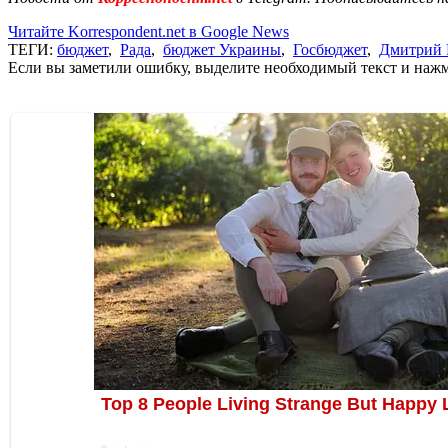
Читайте Korrespondent.net в Google News
ТЕГИ:
бюджет
,
Рада
,
бюджет Украины
,
Госбюджет
,
Дмитрий 
Если вы заметили ошибку, выделите необходимый текст и нажми