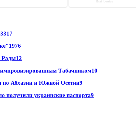
53
317
лке"
19
76
а Рады
12
 с импровизированным Табачником
10
я по Абхазии и Южной Осетии
9
но получили украинские паспорта
9