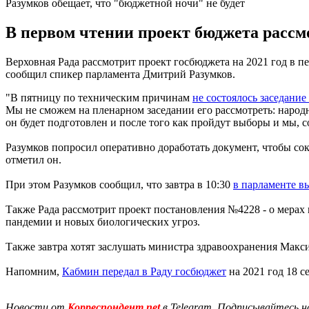
Разумков обещает, что "бюджетной ночи" не будет
В первом чтении проект бюджета рассмо
Верховная Рада рассмотрит проект госбюджета на 2021 год в пер
сообщил спикер парламента Дмитрий Разумков.
"В пятницу по техническим причинам
не состоялось заседание
Мы не сможем на пленарном заседании его рассмотреть: народ
он будет подготовлен и после того как пройдут выборы и мы, со
Разумков попросил оперативно доработать документ, чтобы сокр
отметил он.
При этом Разумков сообщил, что завтра в 10:30
в парламенте в
Также Рада рассмотрит проект постановления №4228 - о мера
пандемии и новых биологических угроз.
Также завтра хотят заслушать министра здравоохранения Макс
Напомним,
Кабмин передал в Раду госбюджет
на 2021 год 18 с
Новости от
Корреспондент.net
в Telegram. Подписывайтесь н