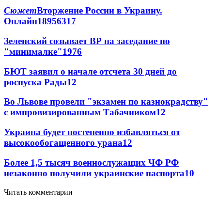
Сюжет
Вторжение России в Украину.
Онлайн
189
56
317
Зеленский созывает ВР на заседание по
"минималке"
19
76
БЮТ заявил о начале отсчета 30 дней до
роспуска Рады
12
Во Львове провели "экзамен по казнокрадству"
с импровизированным Табачником
12
Украина будет постепенно избавляться от
высокообогащенного урана
12
Более 1,5 тысяч военнослужащих ЧФ РФ
незаконно получили украинские паспорта
10
Читать комментарии