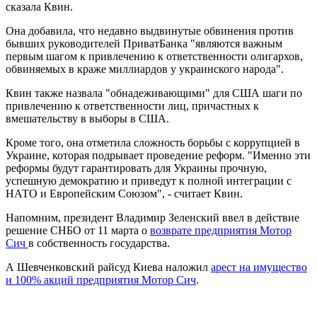
сказала Квин.
Она добавила, что недавно выдвинутые обвинения против
бывших руководителей ПриватБанка "являются важным
первым шагом к привлечению к ответственности олигархов,
обвиняемых в краже миллиардов у украинского народа".
Квин также назвала "обнадеживающими" для США шаги по
привлечению к ответственности лиц, причастных к
вмешательству в выборы в США.
Кроме того, она отметила сложность борьбы с коррупцией в
Украине, которая подрывает проведение реформ. "Именно эти
реформы будут гарантировать для Украины прочную,
успешную демократию и приведут к полной интеграции с
НАТО и Европейским Союзом", - считает Квин.
Напомним, президент Владимир Зеленский ввел в действие
решение СНБО от 11 марта о
возврате предприятия Мотор
Сич
в собственность государства.
А Шевченковский райсуд Киева наложил
арест на имущество
и 100% акций предприятия Мотор Сич
.