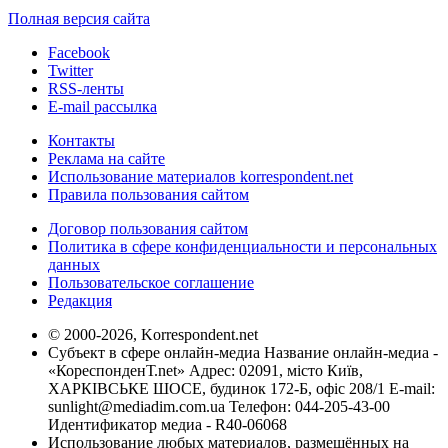
Полная версия сайта
Facebook
Twitter
RSS-ленты
E-mail рассылка
Контакты
Реклама на сайте
Использование материалов korrespondent.net
Правила пользования сайтом
Договор пользования сайтом
Политика в сфере конфиденциальности и персональных
данных
Пользовательское соглашение
Редакция
© 2000-2026, Korrespondent.net
Субъект в сфере онлайн-медиа Название онлайн-медиа -
«КореспонденТ.net» Адрес: 02091, місто Київ,
ХАРКІВСЬКЕ ШОСЕ, будинок 172-Б, офіс 208/1 E-mail:
sunlight@mediadim.com.ua
Телефон: 044-205-43-00
Идентификатор медиа - R40-06068
Использование любых материалов, размещённых на