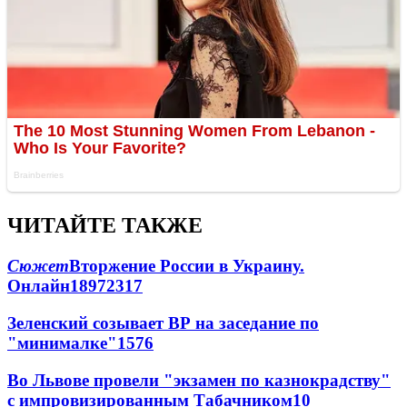
ЧИТАЙТЕ ТАКЖЕ
Сюжет
Вторжение России в Украину.
Онлайн
189
72
317
Зеленский созывает ВР на заседание по
"минималке"
15
76
Во Львове провели "экзамен по казнокрадству"
с импровизированным Табачником
10