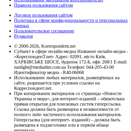
Правила пользования сайтом
Договор пользования сайтом
Политика в сфере конфиденциальности и персональных
данных
Пользовательское соглашение
Редакция
© 2000-2026, Korrespondent.net
Субъект в сфере онлайн-медиа Название онлайн-медиа -
«КореспонденТ.net» Адрес: 02091, місто Київ,
ХАРКІВСЬКЕ ШОСЕ, будинок 172-Б, офіс 208/1 E-mail:
sunlight@mediadim.com.ua
Телефон: 044-205-43-00
Идентификатор медиа - R40-06068
Использование любых материалов, размещённых на
сайте, разрешается при условии ссылки на
Корреспондент.net.
При копировании материалов со страницы «Новости
Украины и мира», для интернет-изданий – обязательна
прямая открытая для поисковых систем гиперссылка.
Ссылка должна быть размещена в независимости от
полного либо частичного использования материалов.
Гиперссылка (для интернет- изданий) – должна быть
размещена в подзаголовке или в первом абзаце
материала.