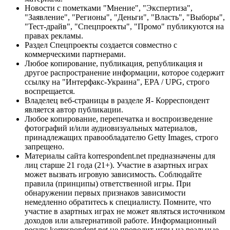
Новости с пометками "Мнение", "Экспертиза",
"Заявление", "Регионы", "Деньги", "Власть", "Выборы",
"Тест-драйв", "Спецпроекты", "Промо" публикуются на
правах рекламы.
Раздел Спецпроекты создается совместно с
коммерческими партнерами.
Любое копирование, публикация, републикация и
другое распространение информации, которое содержит
ссылку на "Интерфакс-Украина", EPA / UPG, строго
воспрещается.
Владелец веб-страницы в разделе Я- Корреспондент
является автор публикации.
Любое копирование, перепечатка и воспроизведение
фотографий и/или аудиовизуальных материалов,
принадлежащих правообладателю Getty Images, строго
запрещено.
Материалы сайта korrespondent.net предназначены для
лиц старше 21 года (21+). Участие в азартных играх
может вызвать игровую зависимость. Соблюдайте
правила (принципы) ответственной игры. При
обнаружении первых признаков зависимости
немедленно обратитесь к специалисту. Помните, что
участие в азартных играх не может являться источником
доходов или альтернативой работе. Информационный
ресурс korrespondent.net не проводит игры на реальные