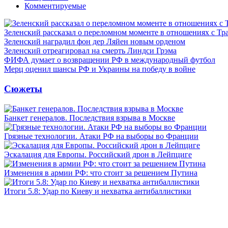
Комментируемые
Зеленский рассказал о переломном моменте в отношениях с Т
Зеленский наградил фон дер Ляйен новым орденом
Зеленский отреагировал на смерть Линдси Грэма
ФИФА думает о возвращении РФ в международный футбол
Мерц оценил шансы РФ и Украины на победу в войне
Сюжеты
Банкет генералов. Последствия взрыва в Москве
Грязные технологии. Атаки РФ на выборы во Франции
Эскалация для Европы. Российский дрон в Лейпциге
Изменения в армии РФ: что стоит за решением Путина
Итоги 5.8: Удар по Киеву и нехватка антибаллистики