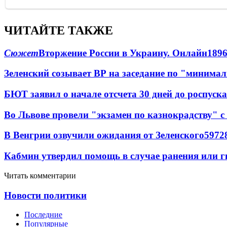
ЧИТАЙТЕ ТАКЖЕ
Сюжет
Вторжение России в Украину. Онлайн
189
Зеленский созывает ВР на заседание по "минима
БЮТ заявил о начале отсчета 30 дней до роспуск
Во Львове провели "экзамен по казнокрадству"
В Венгрии озвучили ожидания от Зеленского
59
7
2
Кабмин утвердил помощь в случае ранения или г
Читать комментарии
Новости политики
Последние
Популярные