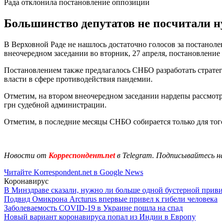
Рада отклонила постановление оппозиции
Большинство депутатов не посчитали 
В Верховной Раде не нашлось достаточно голосов за постаноле
внеочередном заседании во вторник, 27 апреля, постановление
Постановлением также предлагалось СНБО разработать стратеги
власти в сфере противодействия пандемии.
Отметим, на втором внеочередном заседании нардепы рассмотр
грн судебной администрации.
Отметим, в последние месяцы СНБО собирается только для то
Новости от
Корреспондент.net
в Telegram. Подписывайтесь н
Читайте Korrespondent.net в Google News
Коронавирус
В Минздраве сказали, нужно ли больше одной бустерной прив
Подвид Омикрона Arcturus впервые привел к гибели человека
Заболеваемость COVID-19 в Украине пошла на спад
Новый вариант коронавируса попал из Индии в Европу