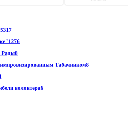
65
317
лке"
12
76
а Рады
8
 с импровизированным Табачником
8
8
ибели волонтера
6