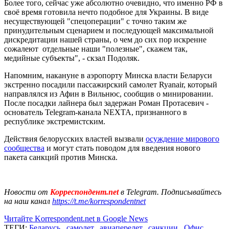
Более того, сейчас уже абсолютно очевидно, что именно РФ в
своё время готовила нечто подобное для Украины. В виде
несуществующей "спецоперации" с точно таким же
принудительным сценарием и последующей максимальной
дискредитации нашей страны, о чем до сих пор искренне
сожалеют отдельные наши "полезные", скажем так,
медийные субъекты", - скзал Подоляк.
Напомним, накануне в аэропорту Минска власти Беларуси
экстренно посадили пассажирский самолет Ryanair, который
направлялся из Афин в Вильнюс, сообщив о минировании.
После посадки лайнера был задержан Роман Протасевич -
основатель Telegram-канала NEXTA, признанного в
республике экстремистским.
Действия белорусских властей вызвали
осуждение мирового
сообщества
и могут стать поводом для введения нового
пакета санкций против Минска.
Новости от
Корреспондент.net
в Telegram. Подписывайтесь
на наш канал
https://t.me/korrespondentnet
Читайте Korrespondent.net в Google News
ТЕГИ:
Беларусь
,
самолет
,
авиаперелет
,
санкции
,
Офис