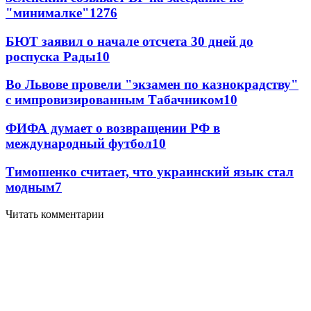
"минималке"
12
76
БЮТ заявил о начале отсчета 30 дней до
роспуска Рады
10
Во Львове провели "экзамен по казнокрадству"
с импровизированным Табачником
10
ФИФА думает о возвращении РФ в
международный футбол
10
Тимошенко считает, что украинский язык стал
модным
7
Читать комментарии