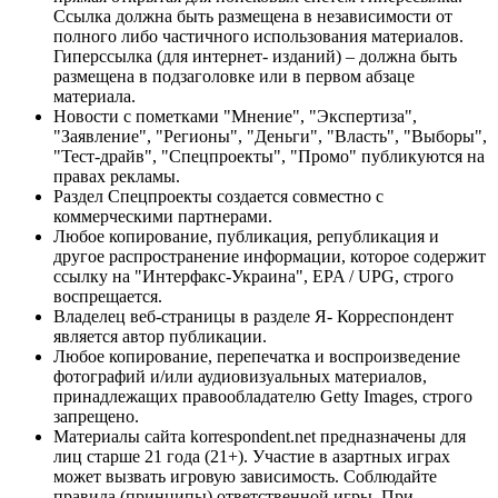
Ссылка должна быть размещена в независимости от
полного либо частичного использования материалов.
Гиперссылка (для интернет- изданий) – должна быть
размещена в подзаголовке или в первом абзаце
материала.
Новости с пометками "Мнение", "Экспертиза",
"Заявление", "Регионы", "Деньги", "Власть", "Выборы",
"Тест-драйв", "Спецпроекты", "Промо" публикуются на
правах рекламы.
Раздел Спецпроекты создается совместно с
коммерческими партнерами.
Любое копирование, публикация, републикация и
другое распространение информации, которое содержит
ссылку на "Интерфакс-Украина", EPA / UPG, строго
воспрещается.
Владелец веб-страницы в разделе Я- Корреспондент
является автор публикации.
Любое копирование, перепечатка и воспроизведение
фотографий и/или аудиовизуальных материалов,
принадлежащих правообладателю Getty Images, строго
запрещено.
Материалы сайта korrespondent.net предназначены для
лиц старше 21 года (21+). Участие в азартных играх
может вызвать игровую зависимость. Соблюдайте
правила (принципы) ответственной игры. При