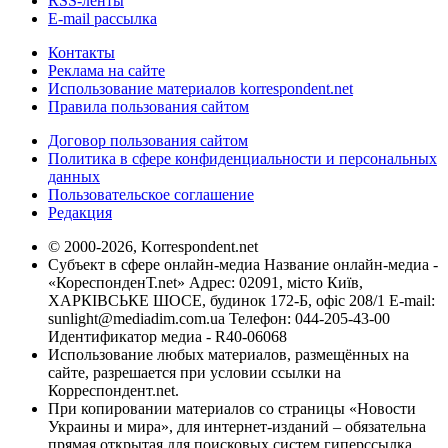
RSS-ленты
E-mail рассылка
Контакты
Реклама на сайте
Использование материалов korrespondent.net
Правила пользования сайтом
Договор пользования сайтом
Политика в сфере конфиденциальности и персональных
данных
Пользовательское соглашение
Редакция
© 2000-2026, Korrespondent.net
Субъект в сфере онлайн-медиа Название онлайн-медиа -
«КореспонденТ.net» Адрес: 02091, місто Київ,
ХАРКІВСЬКЕ ШОСЕ, будинок 172-Б, офіс 208/1 E-mail:
sunlight@mediadim.com.ua
Телефон: 044-205-43-00
Идентификатор медиа - R40-06068
Использование любых материалов, размещённых на
сайте, разрешается при условии ссылки на
Корреспондент.net.
При копировании материалов со страницы «Новости
Украины и мира», для интернет-изданий – обязательна
прямая открытая для поисковых систем гиперссылка.