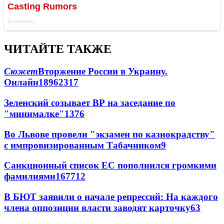
ЧИТАЙТЕ ТАКЖЕ
Сюжет
Вторжение России в Украину.
Онлайн
189
62
317
Зеленский созывает ВР на заседание по
"минималке"
13
76
Во Львове провели "экзамен по казнокрадству"
с импровизированным Табачником
9
Санкционный список ЕС пополнился громкими
фамилиями
167
7
12
В БЮТ заявили о начале репрессий: На каждого
члена оппозиции власти заводят карточку
6
3