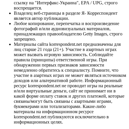
ссылку на "Интерфакс-Украина", EPA / UPG, строго
воспрещается.
Владелец веб-страницы в разделе Я- Корреспондент
является автор публикации.
Любое копирование, перепечатка и воспроизведение
фотографий и/или аудиовизуальных материалов,
принадлежащих правообладателю Getty Images, строго
запрещено.
Материалы сайта korrespondent.net предназначены для
лиц старше 21 года (21+). Участие в азартных играх
может вызвать игровую зависимость. Соблюдайте
правила (принципы) ответственной игры. При
обнаружении первых признаков зависимости
немедленно обратитесь к специалисту. Помните, что
участие в азартных играх не может являться источником
доходов или альтернативой работе. Информационный
ресурс korrespondent.net не проводит игры на реальные
и/или виртуальные деньги, сайт не принимает ни в
какой форме оплату ставок и других платежей, которые
связаны/могут быть связаны с азартными играми,
букмекерами или тотализаторами. Какие-либо
материалы на информационном ресурсе
korrespondent.net публикуются исключительно в
информационных целях.