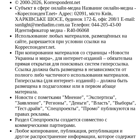
© 2000-2026, Korrespondent.net
Субъект в сфере онлайн-медиа Название онлайн-медиа -
«КореспонденТ.net» Адрес: 02091, місто Київ,
ХАРКІВСЬКЕ ШОСЕ, будинок 172-Б, офіс 208/1 E-mail:
sunlight@mediadim.com.ua
Телефон: 044-205-43-00
Идентификатор медиа - R40-06068
Использование любых материалов, размещённых на
сайте, разрешается при условии ссылки на
Корреспондент.net.
При копировании материалов со страницы «Новости
Украины и мира», для интернет-изданий – обязательна
прямая открытая для поисковых систем гиперссылка.
Ссылка должна быть размещена в независимости от
полного либо частичного использования материалов.
Гиперссылка (для интернет- изданий) – должна быть
размещена в подзаголовке или в первом абзаце
материала.
Новости с пометками "Мнение", "Экспертиза",
"Заявление", "Регионы", "Деньги", "Власть", "Выборы",
"Тест-драйв", "Спецпроекты", "Промо" публикуются на
правах рекламы.
Раздел Спецпроекты создается совместно с
коммерческими партнерами.
Любое копирование, публикация, републикация и
другое распространение информации, которое содержит