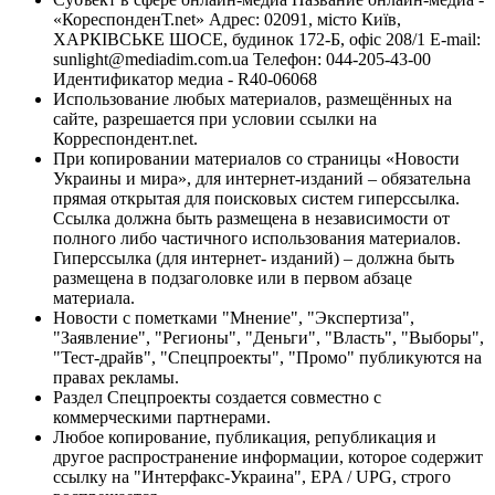
«КореспонденТ.net» Адрес: 02091, місто Київ,
ХАРКІВСЬКЕ ШОСЕ, будинок 172-Б, офіс 208/1 E-mail:
sunlight@mediadim.com.ua
Телефон: 044-205-43-00
Идентификатор медиа - R40-06068
Использование любых материалов, размещённых на
сайте, разрешается при условии ссылки на
Корреспондент.net.
При копировании материалов со страницы «Новости
Украины и мира», для интернет-изданий – обязательна
прямая открытая для поисковых систем гиперссылка.
Ссылка должна быть размещена в независимости от
полного либо частичного использования материалов.
Гиперссылка (для интернет- изданий) – должна быть
размещена в подзаголовке или в первом абзаце
материала.
Новости с пометками "Мнение", "Экспертиза",
"Заявление", "Регионы", "Деньги", "Власть", "Выборы",
"Тест-драйв", "Спецпроекты", "Промо" публикуются на
правах рекламы.
Раздел Спецпроекты создается совместно с
коммерческими партнерами.
Любое копирование, публикация, републикация и
другое распространение информации, которое содержит
ссылку на "Интерфакс-Украина", EPA / UPG, строго