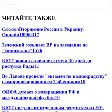
ЧИТАЙТЕ ТАКЖЕ
Сюжет
Вторжение России в Украину.
Онлайн
189
60
317
Зеленский созывает ВР на заседание по
"минималке"
15
76
БЮТ заявил о начале отсчета 30 дней до
роспуска Рады
11
Во Львове провели "экзамен по казнокрадству"
с импровизированным Табачником
10
ФИФА думает о возвращении РФ в
международный футбол
10
БЮТ предложит отдельным депутатам из НУ-