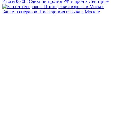
Итоги 06.08: Санкции против РФ и дрон в Лейпциге
Банкет генералов. Последствия взрыва в Москве