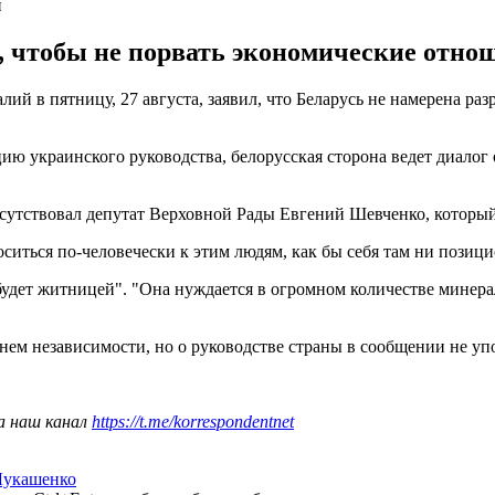
й
м, чтобы не порвать экономические отно
лий в пятницу, 27 августа, заявил, что Беларусь не намерена р
ию украинского руководства, белорусская сторона ведет диалог 
сутствовал депутат Верховной Рады Евгений Шевченко, который
иться по-человечески к этим людям, как бы себя там ни позици
будет житницей". "Она нуждается в огромном количестве минера
нем независимости, но о руководстве страны в сообщении не уп
а наш канал
https://t.me/korrespondentnet
Лукашенко