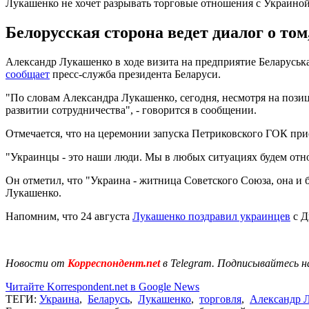
Лукашенко не хочет разрывать торговые отношения с Украино
Белорусская сторона ведет диалог о то
Александр Лукашенко в ходе визита на предприятие Беларуська
сообщает
пресс-служба президента Беларуси.
"По словам Александра Лукашенко, сегодня, несмотря на позиц
развитии сотрудничества", - говорится в сообщении.
Отмечается, что на церемонии запуска Петриковского ГОК при
"Украинцы - это наши люди. Мы в любых ситуациях будем относ
Он отметил, что "Украина - житница Советского Союза, она и 
Лукашенко.
Напомним, что 24 августа
Лукашенко поздравил украинцев
с Д
Новости от
Корреспондент.net
в Telegram. Подписывайтесь н
Читайте Korrespondent.net в Google News
ТЕГИ:
Украина
,
Беларусь
,
Лукашенко
,
торговля
,
Александр 