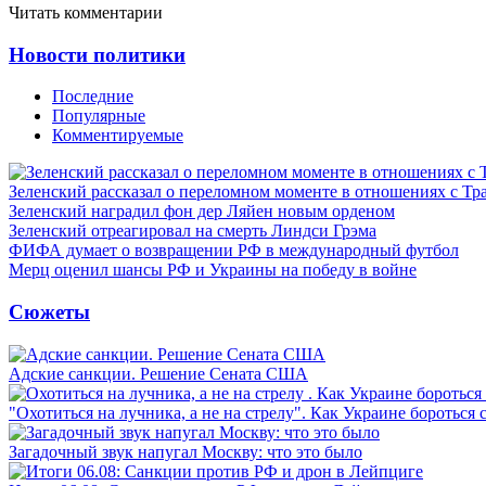
Читать комментарии
Новости политики
Последние
Популярные
Комментируемые
Зеленский рассказал о переломном моменте в отношениях с Т
Зеленский наградил фон дер Ляйен новым орденом
Зеленский отреагировал на смерть Линдси Грэма
ФИФА думает о возвращении РФ в международный футбол
Мерц оценил шансы РФ и Украины на победу в войне
Сюжеты
Адские санкции. Решение Сената США
"Охотиться на лучника, а не на стрелу". Как Украине бороться 
Загадочный звук напугал Москву: что это было