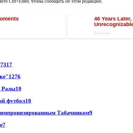
те Ctrl+Enter, чтобы сообщить об этом редакции.
57
317
лке"
12
76
а Рады
10
ый футбол
10
 с импровизированным Табачником
9
е
7