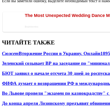
Если вы заметили ошибку, выделите необходимый текст и нажми
ЧИТАЙТЕ ТАКЖЕ
Сюжет
Вторжение России в Украину. Онлайн
189
Зеленский созывает ВР на заседание по "минима
БЮТ заявил о начале отсчета 30 дней до роспуск
ФИФА думает о возвращении РФ в международн
Во Львове провели "экзамен по казнокрадству"
До конца апреля Лозинскому предъявят обвинени