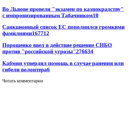
Во Львове провели "экзамен по казнокрадству"
с импровизированным Табачником
10
Санкционный список ЕС пополнился громкими
фамилиями
167
7
12
Порошенко ввел в действие решение СНБО
против "российской угрозы"
276
6
34
Кабмин утвердил помощь в случае ранения или
гибели волонтера
6
Читать комментарии