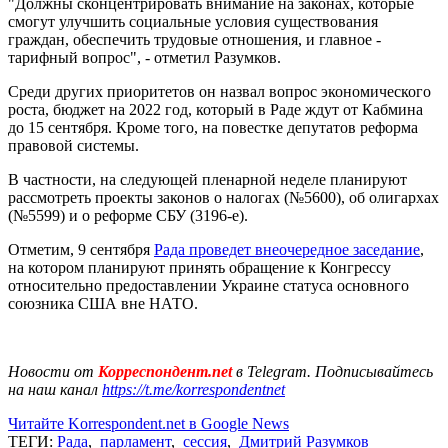
"Должны сконцентрировать внимание на законах, которые
смогут улучшить социальные условия существования
граждан, обеспечить трудовые отношения, и главное -
тарифный вопрос", - отметил Разумков.
Среди других приоритетов он назвал вопрос экономического
роста, бюджет на 2022 год, который в Раде ждут от Кабмина
до 15 сентября. Кроме того, на повестке депутатов реформа
правовой системы.
В частности, на следующей пленарной неделе планируют
рассмотреть проекты законов о налогах (№5600), об олигархах
(№5599) и о реформе СБУ (3196-е).
Отметим, 9 сентября
Рада проведет внеочередное заседание
,
на котором планируют принять обращение к Конгрессу
относительно предоставлении Украине статуса основного
союзника США вне НАТО.
Новости от
Корреспондент.net
в Telegram. Подписывайтесь
на наш канал
https://t.me/korrespondentnet
Читайте Korrespondent.net в Google News
ТЕГИ:
Рада
,
парламент
,
сессия
,
Дмитрий Разумков