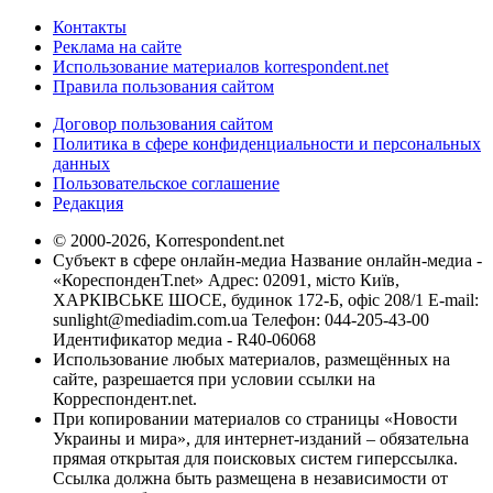
Контакты
Реклама на сайте
Использование материалов korrespondent.net
Правила пользования сайтом
Договор пользования сайтом
Политика в сфере конфиденциальности и персональных
данных
Пользовательское соглашение
Редакция
© 2000-2026, Korrespondent.net
Субъект в сфере онлайн-медиа Название онлайн-медиа -
«КореспонденТ.net» Адрес: 02091, місто Київ,
ХАРКІВСЬКЕ ШОСЕ, будинок 172-Б, офіс 208/1 E-mail:
sunlight@mediadim.com.ua
Телефон: 044-205-43-00
Идентификатор медиа - R40-06068
Использование любых материалов, размещённых на
сайте, разрешается при условии ссылки на
Корреспондент.net.
При копировании материалов со страницы «Новости
Украины и мира», для интернет-изданий – обязательна
прямая открытая для поисковых систем гиперссылка.
Ссылка должна быть размещена в независимости от