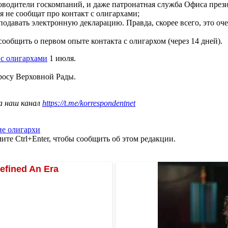
оводители госкомпаний, и даже патронатная служба Офиса прези
я не сообщат про контакт с олигархами;
 подавать электронную декларацию. Правда, скорее всего, это оч
сообщить о первом опыте контакта с олигархом (через 14 дней).
 с олигархами
1 июля.
росу Верховной Рады.
а наш канал
https://t.me/korrespondentnet
ие олигархи
те Ctrl+Enter, чтобы сообщить об этом редакции.