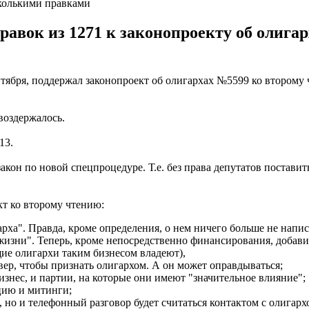
сколькими правками
равок из 1271 к законопроекту об олига
нтября, поддержал законопроект об олигархах №5599 ко второму
- воздержалось.
 13.
акон по новой спецпроцедуре. Т.е. без права депутатов поставит
кт ко второму чтению:
арха". Правда, кроме определения, о нем ничего больше не напис
изни". Теперь, кроме непосредственно финансирования, добавил
щие олигархи таким бизнесом владеют),
вер, чтобы признать олигархом. А он может оправдываться;
бизнес, и партии, на которые они имеют "значительное влияние";
цию и митинги;
, но и телефонный разговор будет считаться контактом с олигарх