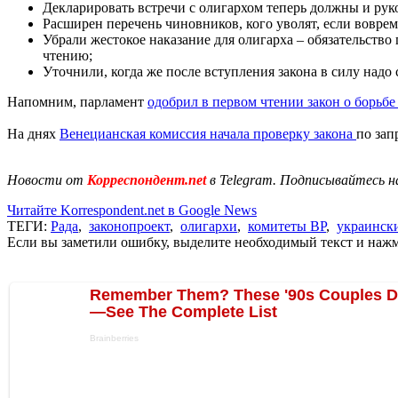
Декларировать встречи с олигархом теперь должны и рук
Расширен перечень чиновников, кого уволят, если воврем
Убрали жестокое наказание для олигарха – обязательство
чтению;
Уточнили, когда же после вступления закона в силу надо 
Напомним, парламент
одобрил в первом чтении закон о борьбе
На днях
Венецианская комиссия начала проверку закона
по зап
Новости от
Корреспондент.net
в Telegram. Подписывайтесь н
Читайте Korrespondent.net в Google News
ТЕГИ:
Рада
,
законопроект
,
олигархи
,
комитеты ВР
,
украинск
Если вы заметили ошибку, выделите необходимый текст и нажми