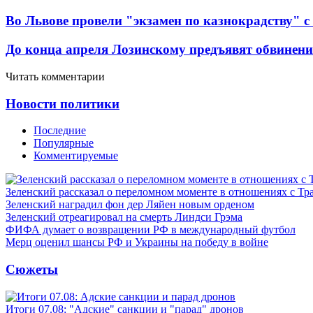
Во Львове провели "экзамен по казнокрадству"
До конца апреля Лозинскому предъявят обвинени
Читать комментарии
Новости политики
Последние
Популярные
Комментируемые
Зеленский рассказал о переломном моменте в отношениях с Т
Зеленский наградил фон дер Ляйен новым орденом
Зеленский отреагировал на смерть Линдси Грэма
ФИФА думает о возвращении РФ в международный футбол
Мерц оценил шансы РФ и Украины на победу в войне
Сюжеты
Итоги 07.08: "Адские" санкции и "парад" дронов