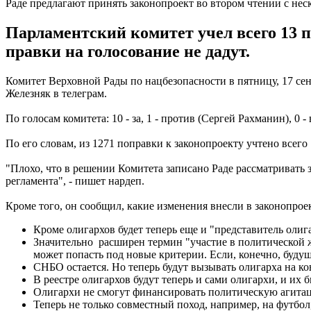
Раде предлагают принять законопроект во втором чтении с не
Парламентский комитет учел всего 13 п
правки на голосование не дадут.
Комитет Верховной Рады по нацбезопасности в пятницу, 17 се
Железняк в телеграм.
По голосам комитета: 10 - за, 1 - против (Сергей Рахманин), 0 
По его словам, из 1271 поправки к законопроекту учтено всего
"Плохо, что в решении Комитета записано Раде рассматривать з
регламента", - пишет нардеп.
Кроме того, он сообщил, какие изменения внесли в законопрое
Кроме олигархов будет теперь еще и "представитель олиг
Значительно расширен термин "участие в политической ж
может попасть под новые критерии. Если, конечно, буду
СНБО остается. Но теперь будут вызывать олигарха на ко
В реестре олигархов будут теперь и сами олигархи, и их 
Олигархи не смогут финансировать политическую агита
Теперь не только совместный поход, например, на футбол