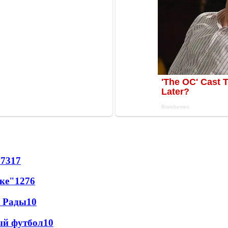
57
317
лке"
12
76
а Рады
10
ый футбол
10