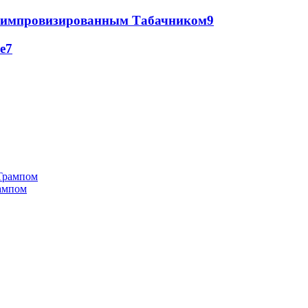
 с импровизированным Табачником
9
е
7
рампом