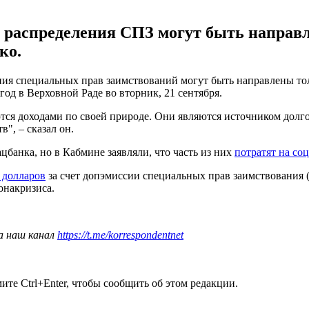
 распределения СПЗ могут быть направ
ко.
ия специальных прав заимствований могут быть направлены тол
од в Верховной Раде во вторник, 21 сентября.
тся доходами по своей природе. Они являются источником долго
", – сказал он.
банка, но в Кабмине заявляли, что часть из них
потратят на со
 долларов
за счет допэмиссии специальных прав заимствования 
онакризиса.
а наш канал
https://t.me/korrespondentnet
те Ctrl+Enter, чтобы сообщить об этом редакции.