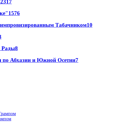
72
317
лке"
15
76
 с импровизированным Табачником
10
8
а Рады
8
я по Абхазии и Южной Осетии
7
рампом