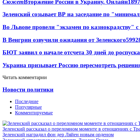
Сюжет
Вторжение России в Украину. Онлайн
189
Зеленский созывает ВР на заседание по "минима
Во Львове провели "экзамен по казнокрадству"
В Венгрии озвучили ожидания от Зеленского
59
9
2
БЮТ заявил о начале отсчета 30 дней до роспуск
Украина призывает Россию пересмотреть решени
Читать комментарии
Новости политики
Последние
Популярные
Комментируемые
Зеленский рассказал о переломном моменте в отношениях с Т
Зеленский наградил фон дер Ляйен новым орденом