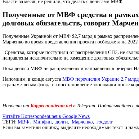
Власти за месяц не решили, что делать с деньгами МВФ
Полученные от МВФ средства в рамках
долговых обязательств, говорит Марчен
Полученные Украиной от МВФ $2,7 млрд в рамках распределен
Марченко во время представления проекта госбюджета на 2022 г
"Средства, которые поступили от распределения СПЗ, не являю
направлены исключительно на замещение долговых обязательств
Пока деньги МВФ не распределены и направлены в резервы Нац
Напомним, в конце августа
МВФ перечислил Украине 2,7 млрд
странам-членам фонда на восстановление экономики после кор
Новости от
Корреспондент.net
в Telegram. Подписывайтесь н
Читайте Korrespondent.net в Google News
ТЕГИ:
МВФ
,
Минфин
,
долги
,
Марченко
,
госдолг
Если вы заметили ошибку, выделите необходимый текст и нажми