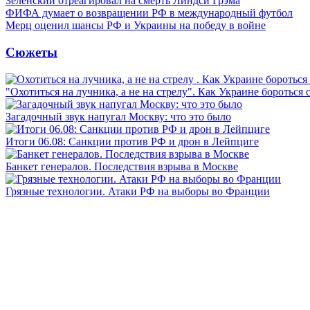
Зеленский отреагировал на смерть Линдси Грэма
ФИФА думает о возвращении РФ в международный футбол
Мерц оценил шансы РФ и Украины на победу в войне
Сюжеты
"Охотиться на лучника, а не на стрелу". Как Украине бороться 
Загадочный звук напугал Москву: что это было
Итоги 06.08: Санкции против РФ и дрон в Лейпциге
Банкет генералов. Последствия взрыва в Москве
Грязные технологии. Атаки РФ на выборы во Франции